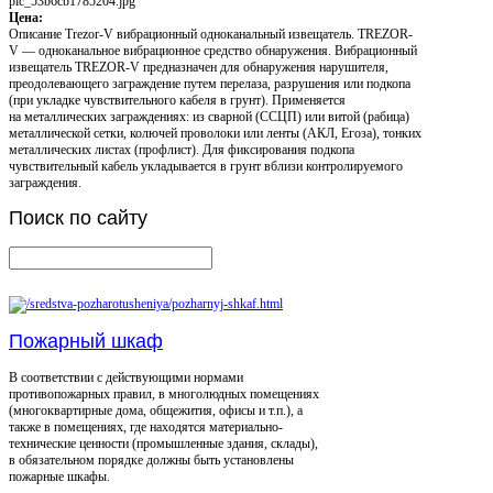
pic_53b6cb1785204.jpg
Цена:
Описание
Trezor-V вибрационный одноканальный извещатель. TREZOR-
V — одноканальное вибрационное средство обнаружения. Вибрационный
извещатель TREZOR-V предназначен для обнаружения нарушителя,
преодолевающего заграждение путем перелаза, разрушения или подкопа
(при укладке чувствительного кабеля в грунт). Применяется
на металлических заграждениях: из сварной (ССЦП) или витой (рабица)
металлической сетки, колючей проволоки или ленты (АКЛ, Егоза), тонких
металлических листах (профлист). Для фиксирования подкопа
чувствительный кабель укладывается в грунт вблизи контролируемого
заграждения.
Поиск
по сайту
Пожарный шкаф
В соответствии с действующими нормами
противопожарных правил, в многолюдных помещениях
(многоквартирные дома, общежития, офисы и т.п.), а
также в помещениях, где находятся материально-
технические ценности (промышленные здания, склады),
в обязательном порядке должны быть установлены
пожарные шкафы.