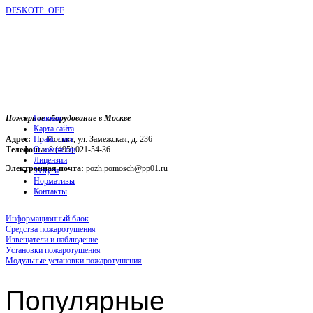
DESKOTP_OFF
Пожарное оборудование в Москве
Главная
Карта сайта
Адрес:
г. Москва, ул. Замежская, д. 236
Прайс-лист
Телефоны:
О компании
8 (495) 021-54-36
Лицензии
Электронная почта:
pozh.pomosch@pp01.ru
Услуги
Нормативы
Контакты
Информационный блок
Средства пожаротушения
Извещатели и наблюдение
Установки пожаротушения
Модульные установки пожаротушения
Популярные