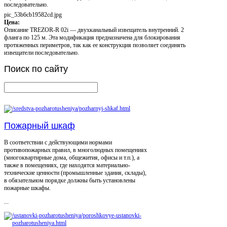
последовательно.
pic_53b6cb19582cd.jpg
Цена:
Описание
TREZOR-R 02i — двухканальный извещатель внутренний. 2
фланга по 125 м. Эта модификация предназначена для блокирования
протяженных периметров, так как ее конструкция позволяет соединять
извещатели последовательно.
Поиск
по сайту
Пожарный шкаф
В соответствии с действующими нормами
противопожарных правил, в многолюдных помещениях
(многоквартирные дома, общежития, офисы и т.п.), а
также в помещениях, где находятся материально-
технические ценности (промышленные здания, склады),
в обязательном порядке должны быть установлены
пожарные шкафы.
...