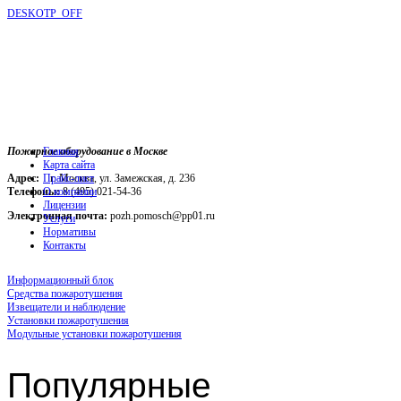
DESKOTP_OFF
Пожарное оборудование в Москве
Главная
Карта сайта
Адрес:
г. Москва, ул. Замежская, д. 236
Прайс-лист
Телефоны:
О компании
8 (495) 021-54-36
Лицензии
Электронная почта:
pozh.pomosch@pp01.ru
Услуги
Нормативы
Контакты
Информационный блок
Средства пожаротушения
Извещатели и наблюдение
Установки пожаротушения
Модульные установки пожаротушения
Популярные