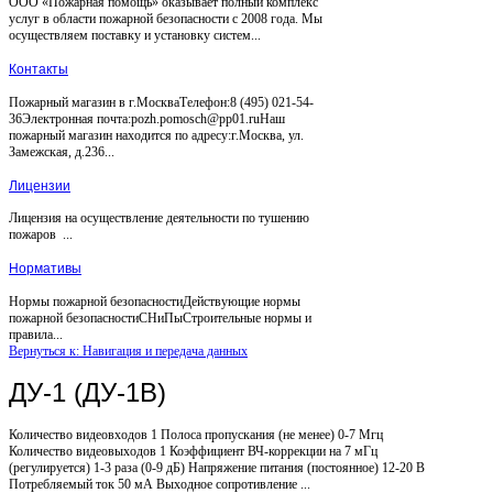
ООО «Пожарная помощь» оказывает полный комплекс
услуг в области пожарной безопасности с 2008 года. Мы
осуществляем поставку и установку систем...
Контакты
Пожарный магазин в г.МоскваТелефон:8 (495) 021-54-
36Электронная почта:pozh.pomosch@pp01.ruНаш
пожарный магазин находится по адресу:г.Москва, ул.
Замежская, д.236...
Лицензии
Лицензия на осуществление деятельности по тушению
пожаров ...
Нормативы
Нормы пожарной безопасностиДействующие нормы
пожарной безопасностиСНиПыСтроительные нормы и
правила...
Вернуться к: Навигация и передача данных
ДУ-1 (ДУ-1В)
Количество видеовходов 1 Полоса пропускания (не менее) 0-7 Мгц
Количество видеовыходов 1 Коэффициент ВЧ-коррекции на 7 мГц
(регулируется) 1-3 раза (0-9 дБ) Напряжение питания (постоянное) 12-20 В
Потребляемый ток 50 мА Выходное сопротивление ...