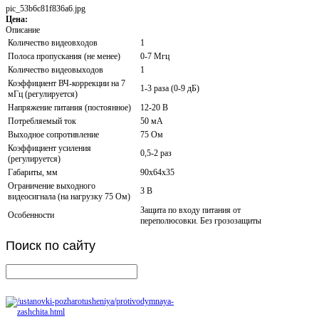
pic_53b6c81f836a6.jpg
Цена:
Описание
Количество видеовходов
1
Полоса пропускания (не менее)
0-7 Мгц
Количество видеовыходов
1
Коэффициент ВЧ-коррекции на 7
1-3 раза (0-9 дБ)
мГц (регулируется)
Напряжение питания (постоянное)
12-20 В
Потребляемый ток
50 мА
Выходное сопротивление
75 Ом
Коэффициент усиления
0,5-2 раз
(регулируется)
Габариты, мм
90х64х35
Ограничение выходного
3 В
видеосигнала (на нагрузку 75 Ом)
Защита по входу питания от
Особенности
переполюсовки. Без грозозащиты
Поиск
по сайту