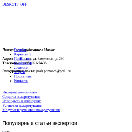
DESKOTP_OFF
Пожарное оборудование в Москве
Главная
Карта сайта
Адрес:
г. Москва, ул. Замежская, д. 236
Прайс-лист
Телефоны:
О компании
8 (495) 021-54-36
Лицензии
Электронная почта:
pozh.pomosch@pp01.ru
Услуги
Нормативы
Контакты
Информационный блок
Средства пожаротушения
Извещатели и наблюдение
Установки пожаротушения
Модульные установки пожаротушения
Популярные
статьи экспертов