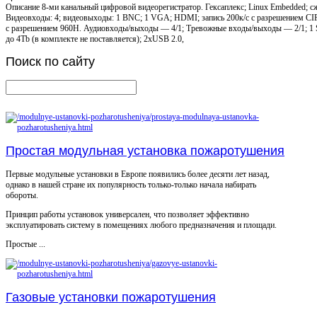
Описание
8-ми канальный цифровой видеорегистратор. Гексаплекс; Linux Embedded; с
Видеовходы: 4; видеовыходы: 1 BNC; 1 VGA; HDMI; запись 200к/с с разрешением CIF,
с разрешением 960H. Аудиовходы/выходы — 4/1; Тревожные входы/выходы — 2/1; 1
до 4Tb (в комплекте не поставляется); 2хUSB 2.0,
Поиск
по сайту
Простая модульная установка пожаротушения
Первые модульные установки в Европе появились более десяти лет назад,
однако в нашей стране их популярность только-только начала набирать
обороты.
Принцип работы установок универсален, что позволяет эффективно
эксплуатировать систему в помещениях любого предназначения и площади.
Простые ...
Газовые установки пожаротушения