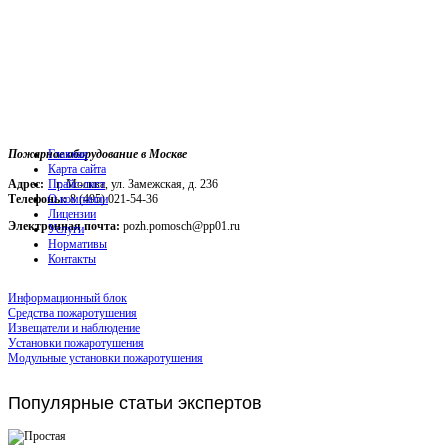
Пожарное оборудование в Москве
Главная
Карта сайта
Адрес:
г. Москва, ул. Замежская, д. 236
Прайс-лист
Телефоны:
О компании
8 (495) 021-54-36
Лицензии
Электронная почта:
pozh.pomosch@pp01.ru
Услуги
Нормативы
Контакты
Информационный блок
Средства пожаротушения
Извещатели и наблюдение
Установки пожаротушения
Модульные установки пожаротушения
Популярные
статьи экспертов