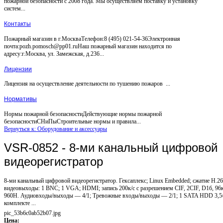
пожарной безопасности с 2008 года. Мы осуществляем поставку и установку
систем...
Контакты
Пожарный магазин в г.МоскваТелефон:8 (495) 021-54-36Электронная
почта:pozh.pomosch@pp01.ruНаш пожарный магазин находится по
адресу:г.Москва, ул. Замежская, д.236...
Лицензии
Лицензия на осуществление деятельности по тушению пожаров ...
Нормативы
Нормы пожарной безопасностиДействующие нормы пожарной
безопасностиСНиПыСтроительные нормы и правила...
Вернуться к: Оборудование и аксессуары
VSR-0852 - 8-ми канальный цифровой
видеорегистратор
8-ми канальный цифровой видеорегистратор. Гексаплекс; Linux Embedded; сжатие Н.26
видеовыходы: 1 BNC; 1 VGA; HDMI; запись 200к/с с разрешением CIF, 2CIF, D1б, 96к
960H. Аудиовходы/выходы — 4/1; Тревожные входы/выходы — 2/1; 1 SATA HDD 3,5»
комплекте ...
pic_53b6c0ab52b07.jpg
Цена: