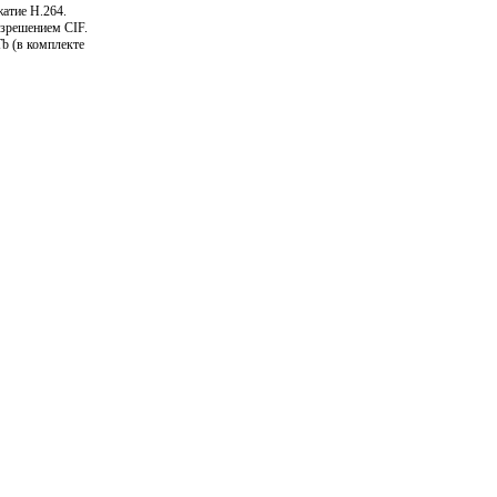
жатие Н.264.
азрешением CIF.
b (в комплекте