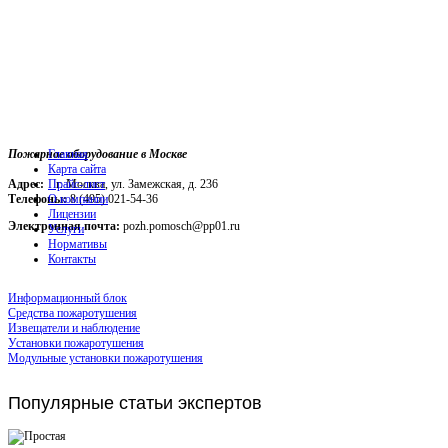
Пожарное оборудование в Москве
Главная
Карта сайта
Адрес:
г. Москва, ул. Замежская, д. 236
Прайс-лист
Телефоны:
О компании
8 (495) 021-54-36
Лицензии
Электронная почта:
pozh.pomosch@pp01.ru
Услуги
Нормативы
Контакты
Информационный блок
Средства пожаротушения
Извещатели и наблюдение
Установки пожаротушения
Модульные установки пожаротушения
Популярные
статьи экспертов