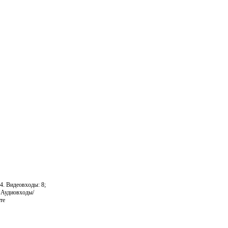
4. Видеовходы: 8;
. Аудиовходы/
те