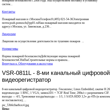
пожарной безопасности с 2008 года. Мы осуществляем поставку и установку
систем...
Контакты
Пожарный магазин в г.МоскваТелефон:8 (495) 021-54-36Электронная
почта:pozh.pomosch@pp01.ruНаш пожарный магазин находится по
адресу:г.Москва, ул. Замежская, д.236...
Лицензии
Лицензия на осуществление деятельности по тушению пожаров ...
Нормативы
Нормы пожарной безопасностиДействующие нормы пожарной
безопасностиСНиПыСтроительные нормы и правила...
Вернуться к: Оборудование и аксессуары
VSR-0811L - 8-ми канальный цифровой
видеорегистратор
8-ми канальный цифровой видеорегистратор. Гексаплекс; Linux Embedded; сжатие Н.26
видеовыходы: 1 BNC; 1 VGA; запись1D1 + 7CIF Real Time; 200к/с с разрешением CIF
выходы — 4/1; Тревожные входы/выходы — 1/1; 1 SATA HDD 3,5» до 4Tb (в комплек
не поставляется); ...
pic_53b6c0ae8cec4.jpg
Цена: