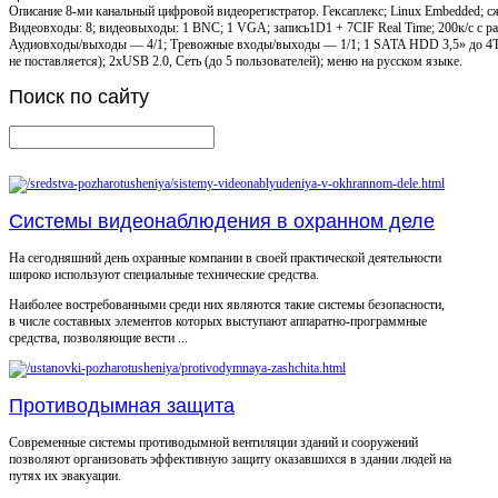
Описание
8-ми канальный цифровой видеорегистратор. Гексаплекс; Linux Embedded; с
Видеовходы: 8; видеовыходы: 1 BNC; 1 VGA; запись1D1 + 7CIF Real Time; 200к/с с р
Аудиовходы/выходы — 4/1; Тревожные входы/выходы — 1/1; 1 SATA HDD 3,5» до 4T
не поставляется); 2хUSB 2.0, Сеть (до 5 пользователей); меню на русском языке.
Поиск
по сайту
Системы видеонаблюдения в охранном деле
На сегодняшний день охранные компании в своей практической деятельности
широко используют специальные технические средства.
Наиболее востребованными среди них являются такие системы безопасности,
в числе составных элементов которых выступают аппаратно-программные
средства, позволяющие вести ...
Противодымная защита
Современные системы противодымной вентиляции зданий и сооружений
позволяют организовать эффективную защиту оказавшихся в здании людей на
путях их эвакуации.