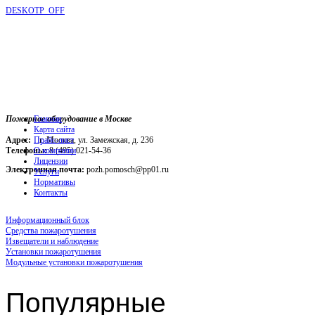
DESKOTP_OFF
Пожарное оборудование в Москве
Главная
Карта сайта
Адрес:
г. Москва, ул. Замежская, д. 236
Прайс-лист
Телефоны:
О компании
8 (495) 021-54-36
Лицензии
Электронная почта:
pozh.pomosch@pp01.ru
Услуги
Нормативы
Контакты
Информационный блок
Средства пожаротушения
Извещатели и наблюдение
Установки пожаротушения
Модульные установки пожаротушения
Популярные