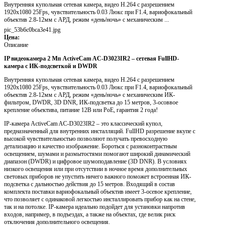
Внутренняя купольная сетевая камера, видео H.264 с разрешением
1920x1080 25Fps, чувствительность 0.03 Люкс при F1.4, вариофокальный
объектив 2.8-12мм с АРД, режим «день/ночь» с механическим ...
pic_53b6c0bca3e41.jpg
Цена:
Описание
IP видеокамера 2 Mп ActiveCam AC-D3023IR2 – сетевая FullHD-
камера с ИК-подсветкой и DWDR
Внутренняя купольная сетевая камера, видео H.264 с разрешением
1920x1080 25Fps, чувствительность 0.03 Люкс при F1.4, вариофокальный
объектив 2.8-12мм с АРД, режим «день/ночь» с механическим ИК-
фильтром, DWDR, 3D DNR, ИК-подсветка до 15 метров, 3-осоввое
крепление объектива, питание 12В или PoE, гарантия 2 года!
IP-камера ActiveCam AC-D3023IR2 – это классический купол,
предназначенный для внутренних инсталляций. FullHD разрешение вкупе с
высокой чувствительностью позволяют получать превосходную
детализацию и качество изображение. Бороться с разноконтрастным
освещением, шумами и размытостями помогают широкий динамический
диапазон (DWDR) и цифровое шумоподавление (3D DNR). В условиях
низкого освещения или при отсутствии в ночное время дополнительных
световых приборов не упустить ничего важного поможет встроенная ИК-
подсветка с дальностью действия до 15 метров. Входящий в состав
комплекта поставки вариофокальный объектив имеет 3-осевое крепление,
что позволяет с одинаковой легкостью инсталлировать прибор как на стене,
так и на потолке. IP-камера идеально подойдет для установки напротив
входов, например, в подъездах, а также на объектах, где велик риск
отключения дополнительного освещения.