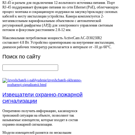
RJ-45 и разъем для подключения 12-вольтового источника питания. Порт
RJ-45 поддерживает функцию питания по сети Ethernet (PoE), облегчающую
процесс монтажа и сокращающую издержки на закупку/прокладку силовых
кабелей к месту инсталляции устройства. Камера комплектуется 2-
мегапиксельным вариофокальным объективом с автоматической
регулировкой диафрагмы (АРД) для электронного управления световым
потоком и фокусным расстоянием 2.8-12 мм.
Максимальная потребляемая мощность ActiveCam AC-D3023IR2
составляет 4.8 Вт. Устройство ориентировано на внутренние инсталляции,
диапазон рабочих температур располагается в интервале от -10 до 60°C.
Поиск
по сайту
Извещатели охранно-пожарной
сигнализации
Оперативно получить информацию, касающуюся
тревожной ситуации на объекте, позволяют так
называемые извещатели, которые входят в состав
охранно-пожарной сигнализации.
Модели извещателей разнятся по нескольким