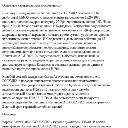
Основные характеристики и особенности
В основу IP-видеокамеры ActiveCam AC-D3023IR2 положен 1/2.8-
дюймовый CMOS-сенсор с максимальным разрешением 1920x1080
пикселей, частотой кадров в секунду 25 Fps, чувствительностью 0.03 Люкс
при F2.0 и 0 Люкс с включенными ИК-диодами. Устройство поддерживает
работу в режиме «день/ночь» и снабжено механическим ИК-фильтром для
коррекции цветовой передачи в светлое время суток и увеличения уровня
чувствительности в темное. ИК-подсветка с дальностью действия до 15
метров дает возможность осуществления качественного ночного
видеонаблюдения объектов, необорудованных дополнительными
источниками света или в тех ситуациях, если свет неожиданно погас.
ActiveCam AC-D3023IR2 поддерживает DualStream, нацеленный на
снижение нагрузки с видеорегистратора и сети, а также для упрощения
доступа через интернет. Компрессия отснятых данных производится с
помощью прогрессивного кодека H.264.
К любой сетевой камере семейства ActiveCam, включая модель AC-
D3023IR2, в подарок прилагается профессиональное программное
обеспечение IP-видеорегистрации TRASSIR. Одним из средств повышения
надежности системы TRASSIR является «облачная» служба
автоматической диагностики и мониторинга для комплексов
видеонаблюдения TRASSIR Cloud. На весь ассортимент продуктов
видеонаблюдения ActiveCam, в том числе AC-D3023IR2, распространяется
2-летний срок гарантийных обязательств!
Описание
Корпус ActiveCam AC-D3023IR2 – купол с диаметром 136мм. В состав
интерфейсов ActiveCam AC-D3023IR2 входят: стандартный сетевой разъем