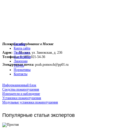
Пожарное оборудование в Москве
Главная
Карта сайта
Адрес:
г. Москва, ул. Замежская, д. 236
Прайс-лист
Телефоны:
О компании
8 (495) 021-54-36
Лицензии
Электронная почта:
pozh.pomosch@pp01.ru
Услуги
Нормативы
Контакты
Информационный блок
Средства пожаротушения
Извещатели и наблюдение
Установки пожаротушения
Модульные установки пожаротушения
Популярные
статьи экспертов