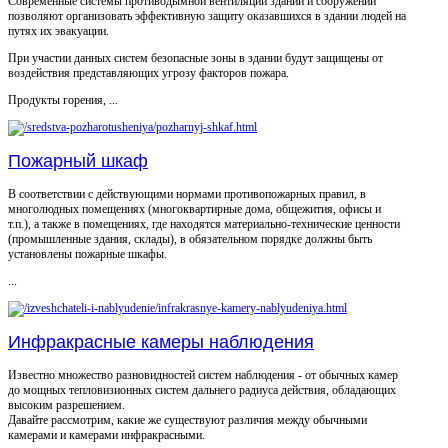
Современные системы противодымной вентиляции зданий и сооружений
позволяют организовать эффективную защиту оказавшихся в здании людей на
путях их эвакуации.
При участии данных систем безопасные зоны в здании будут защищены от
воздействия представляющих угрозу факторов пожара.
Продукты горения, ...
Пожарный шкаф
В соответствии с действующими нормами противопожарных правил, в
многолюдных помещениях (многоквартирные дома, общежития, офисы и
т.п.), а также в помещениях, где находятся материально-технические ценности
(промышленные здания, склады), в обязательном порядке должны быть
установлены пожарные шкафы.
...
Инфракрасные камеры наблюдения
Известно множество разновидностей систем наблюдения - от обычных камер
до мощных тепловизионных систем дальнего радиуса действия, обладающих
высоким разрешением.
Давайте рассмотрим, какие же существуют различия между обычными
камерами и камерами инфракрасными.