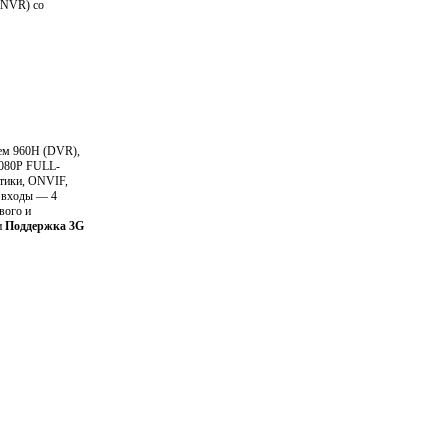
 (NVR) со
ием 960H (DVR),
 1080P FULL-
итики, ONVIF,
 входы — 4
вого и
и
Поддержка 3G