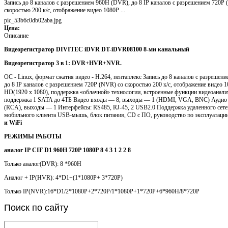
Запись до 8 каналов с разрешением 960H (DVR), до 8 IP каналов с разрешением 720P
скоростью 200 к/c, отображение видео 1080P ...
pic_53b6c0db02aba.jpg
Цена:
Описание
Видеорегистратор DIVITEC iDVR DT-iDVR08100 8-ми канальный
Видеорегистратор 3 в 1: DVR+HVR+NVR.
ОС - Linux, формат сжатия видео - H.264, пентаплекс Запись до 8 каналов с разрешен
до 8 IP каналов с разрешением 720P (NVR) со скоростью 200 к/c, отображение видео
HD(1920 x 1080), поддержка «облачной» технологии, встроенные функции видеоанал
поддержка 1 SATA до 4ТБ Видео входы — 8, выходы — 1 (HDMI, VGA, BNC) Аудио
(RCA), выходы — 1 Интерфейсы: RS485, RJ-45, 2 USB2.0 Поддержка удаленного сете
мобильного клиента USB-мышь, блок питания, CD с ПО, руководство по эксплуатаци
и WiFi
РЕЖИМЫ РАБОТЫ
аналог
IP
CIF
D1
960H
720P
1080P
8
4
3
1
2
2
8
Только аналог(DVR): 8 *960H
Аналог + IP(HVR): 4*D1+(1*1080P+ 3*720P)
Только IP(NVR):16*D1/2*1080P+2*720P/1*1080P+1*720P+6*960H/8*720P
Поиск
по сайту