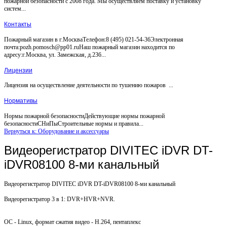
пожарной безопасности с 2008 года. Мы осуществляем поставку и установку
систем...
Контакты
Пожарный магазин в г.МоскваТелефон:8 (495) 021-54-36Электронная
почта:pozh.pomosch@pp01.ruНаш пожарный магазин находится по
адресу:г.Москва, ул. Замежская, д.236...
Лицензии
Лицензия на осуществление деятельности по тушению пожаров ...
Нормативы
Нормы пожарной безопасностиДействующие нормы пожарной
безопасностиСНиПыСтроительные нормы и правила...
Вернуться к: Оборудование и аксессуары
Видеорегистратор DIVITEC iDVR DT-
iDVR08100 8-ми канальный
Видеорегистратор DIVITEC iDVR DT-iDVR08100 8-ми канальный
Видеорегистратор 3 в 1: DVR+HVR+NVR.
ОС - Linux, формат сжатия видео - H.264, пентаплекс