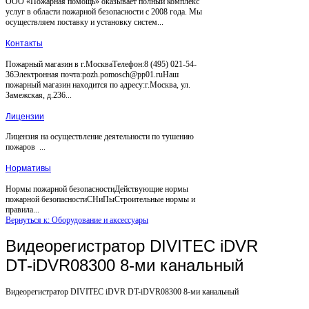
ООО «Пожарная помощь» оказывает полный комплекс
услуг в области пожарной безопасности с 2008 года. Мы
осуществляем поставку и установку систем...
Контакты
Пожарный магазин в г.МоскваТелефон:8 (495) 021-54-
36Электронная почта:pozh.pomosch@pp01.ruНаш
пожарный магазин находится по адресу:г.Москва, ул.
Замежская, д.236...
Лицензии
Лицензия на осуществление деятельности по тушению
пожаров ...
Нормативы
Нормы пожарной безопасностиДействующие нормы
пожарной безопасностиСНиПыСтроительные нормы и
правила...
Вернуться к: Оборудование и аксессуары
Видеорегистратор DIVITEC iDVR
DT-iDVR08300 8-ми канальный
Видеорегистратор DIVITEC iDVR DT-iDVR08300 8-ми канальный