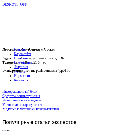
DESKOTP_OFF
Пожарное оборудование в Москве
Главная
Карта сайта
Адрес:
г. Москва, ул. Замежская, д. 236
Прайс-лист
Телефоны:
О компании
8 (495) 021-54-36
Лицензии
Электронная почта:
pozh.pomosch@pp01.ru
Услуги
Нормативы
Контакты
Информационный блок
Средства пожаротушения
Извещатели и наблюдение
Установки пожаротушения
Модульные установки пожаротушения
Популярные
статьи экспертов