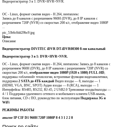
Видеорегистратор 3 в 1: DVR+HVR+NVR.
ОС - Linux, формат сжатия видео - H.264, пентаплекс
Запись до 8 каналов с разрешением 960H (DVR), до 8 IP каналов с
разрешением 720Р (NVR) со скоростью 200 к/c, отображение видео 1080P
...
pic_53b6c0dd29bc9.jpg
Цена:
Описание
Видеорегистратор DIVITEC iDVR DT-iDVR08300 8-ми канальный
Видеорегистратор 3 в 1: DVR+HVR+NVR.
ОС - Linux, формат сжатия видео - H.264, пентаплекс Запись до 8 каналов с
разрешением 960H (DVR), до 8 IP каналов с разрешением 720Р (NVR) со
скоростью 200 к/c,
отображение видео 1080P (1920 x 1080) FULL-HD
,
поддержка «облачной» технологии, встроенные функции видеоаналитики,
поддержка
2 SATA до 4ТБ каждый
Видео входы — 8, выходы — 1
(HDMI, VGA, BNC, SPOT) Аудио входы — 8 (RCA), выходы — 1
Интерфейсы: RS485, RS232, RJ-45, 2 USB2.0 Тревожные входы/выходы —
4 / 1 Поддержка удаленного сетевого и мобильного клиента USB-мышь,
блок питания, CD с ПО, руководство по эксплуатации
Поддержка 3G и
WiFi
РЕЖИМЫ РАБОТЫ
аналог
IP
CIF
D1
960H
720P
1080P
8
4
3
1
2
2
8
Поиск
по сайту