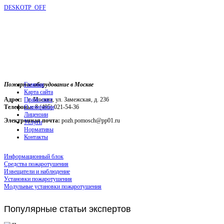
DESKOTP_OFF
Пожарное оборудование в Москве
Главная
Карта сайта
Адрес:
г. Москва, ул. Замежская, д. 236
Прайс-лист
Телефоны:
О компании
8 (495) 021-54-36
Лицензии
Электронная почта:
pozh.pomosch@pp01.ru
Услуги
Нормативы
Контакты
Информационный блок
Средства пожаротушения
Извещатели и наблюдение
Установки пожаротушения
Модульные установки пожаротушения
Популярные
статьи экспертов