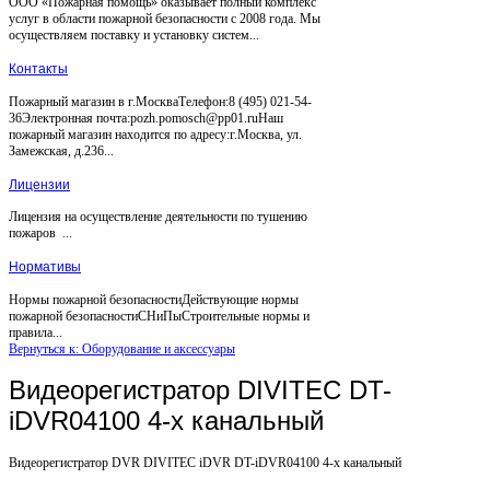
ООО «Пожарная помощь» оказывает полный комплекс
услуг в области пожарной безопасности с 2008 года. Мы
осуществляем поставку и установку систем...
Контакты
Пожарный магазин в г.МоскваТелефон:8 (495) 021-54-
36Электронная почта:pozh.pomosch@pp01.ruНаш
пожарный магазин находится по адресу:г.Москва, ул.
Замежская, д.236...
Лицензии
Лицензия на осуществление деятельности по тушению
пожаров ...
Нормативы
Нормы пожарной безопасностиДействующие нормы
пожарной безопасностиСНиПыСтроительные нормы и
правила...
Вернуться к: Оборудование и аксессуары
Видеорегистратор DIVITEC DT-
iDVR04100 4-x канальный
Видеорегистратор DVR DIVITEC iDVR DT-iDVR04100 4-x канальный