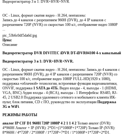
Видеорегистратор 3 в 1: DVR+HVR+NVR.
ОС - Linux, формат сжатия видео - H.264, пентаплекс
Запись до 4 каналов с разрешением 960H (DVR), до 4 IP каналов с
разрешением 720P (NVR) со скоростью 100 к/c, отображение видео 1080P
...
pic_53b6c0df5da6d.jpg
Цена:
Описание
Видеорегистратор DVR DIVITEC iDVR DT-iDVR04100 4-x канальный
Видеорегистратор 3 в 1: DVR+HVR+NVR.
ОС - Linux, формат сжатия видео - H.264, пентаплекс Запись до 4 каналов с
разрешением 960H (DVR), до 4 IP каналов с разрешением 720P (NVR) со
скоростью 100 к/c, отображение видео 1080P FULL-HD(1920 x 1080),
поддержка «облачной» технологии, встроенные функции видеоаналитики,
ONVIF, поддержка
1 SATA до 4ТБ.
Видео входы - 4, выходы - 1 (HDMI,
VGA, BNC) Аудио входы - 4 (RCA), выходы - 1 Интерфейсы: RS485, RJ-
45, 2 USB2.0 Поддержка удаленного сетевого и мобильного клиента ИК-
пульт, блок питания, CD с ПО, руководство по эксплуатации
Поддержка
3G и WiFi
.
РЕЖИМЫ РАБОТЫ
аналог
IP
CIF
D1
960H
720P
1080P
4
2
1
1
4
2
Только аналог (DVR):
4*960H Аналог + IP (HVR): 2*D1+(1*1080P+1*720P) Только IP (NVR):
8*960H / 4*720P / 2*1080P / 1*720P+7*D1 / 1*1080P+1*720P+2*D1.