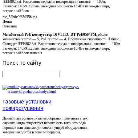
IEEE802.3af. Расстояние передачи информации и питания — 100м.
Размеры: 140х91х28мм, выходная мощность 15.4Вт на каждый порт,
встроенный блок ...
pic_53b6c0f65055b.jpg
Цена:
Описание
Мегабитный PoE коммутатор DIVITEC DT-PoE0504FM
: общее
количество портов — 5, PoE портов — 4. Пропускная способность 1Гбит/с.
Стандарт IEEE802.3af. Расстояние передачи информации и питания — 100м.
Размеры: 140х91х28мм, выходная мощность 15.4Вт на каждый порт,
встроенный блок питания
Поиск
по сайту
Газовые установки
пожаротушения
Данный тип установок целесообразно применять в тех
случаях, когда существует вероятность того, что вода,
порошок или пена могут нанести ущерб оборудовании.,
которое находится в зоне возгорания.