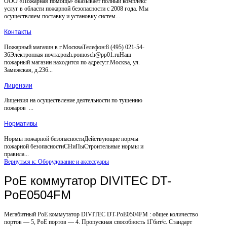
ООО «Пожарная помощь» оказывает полный комплекс
услуг в области пожарной безопасности с 2008 года. Мы
осуществляем поставку и установку систем...
Контакты
Пожарный магазин в г.МоскваТелефон:8 (495) 021-54-
36Электронная почта:pozh.pomosch@pp01.ruНаш
пожарный магазин находится по адресу:г.Москва, ул.
Замежская, д.236...
Лицензии
Лицензия на осуществление деятельности по тушению
пожаров ...
Нормативы
Нормы пожарной безопасностиДействующие нормы
пожарной безопасностиСНиПыСтроительные нормы и
правила...
Вернуться к: Оборудование и аксессуары
PoE коммутатор DIVITEC DT-
PoE0504FM
Мегабитный PoE коммутатор DIVITEC DT-PoE0504FM : общее количество
портов — 5, PoE портов — 4. Пропускная способность 1Гбит/с. Стандарт