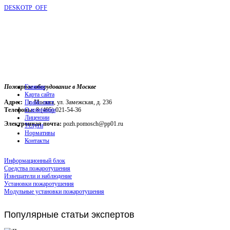
DESKOTP_OFF
Пожарное оборудование в Москве
Главная
Карта сайта
Адрес:
г. Москва, ул. Замежская, д. 236
Прайс-лист
Телефоны:
О компании
8 (495) 021-54-36
Лицензии
Электронная почта:
pozh.pomosch@pp01.ru
Услуги
Нормативы
Контакты
Информационный блок
Средства пожаротушения
Извещатели и наблюдение
Установки пожаротушения
Модульные установки пожаротушения
Популярные
статьи экспертов