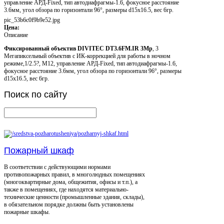
управление АРД-Fixed, тип автодиафрагмы-1.6, фокусное расстояние
3.6мм, угол обзора по горизонтали 96°, размеры d15х16.5, вес 6гр.
pic_53b6c0f9b9e52.jpg
Цена:
Описание
Фиксированный объектив DIVITEC DT3.6FM.IR 3Mp
, 3
Мегапиксельный объектив с ИК-коррекцией для работы в ночном
режиме,1/2.5?, M12, управление АРД-Fixed, тип автодиафрагмы-1.6,
фокусное расстояние 3.6мм, угол обзора по горизонтали 96°, размеры
d15х16.5, вес 6гр.
Поиск
по сайту
Пожарный шкаф
В соответствии с действующими нормами
противопожарных правил, в многолюдных помещениях
(многоквартирные дома, общежития, офисы и т.п.), а
также в помещениях, где находятся материально-
технические ценности (промышленные здания, склады),
в обязательном порядке должны быть установлены
пожарные шкафы.