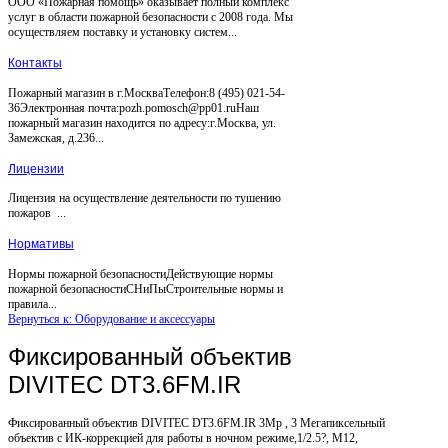
ООО «Пожарная помощь» оказывает полный комплекс
услуг в области пожарной безопасности с 2008 года. Мы
осуществляем поставку и установку систем...
Контакты
Пожарный магазин в г.МоскваТелефон:8 (495) 021-54-
36Электронная почта:pozh.pomosch@pp01.ruНаш
пожарный магазин находится по адресу:г.Москва, ул.
Замежская, д.236...
Лицензии
Лицензия на осуществление деятельности по тушению
пожаров ...
Нормативы
Нормы пожарной безопасностиДействующие нормы
пожарной безопасностиСНиПыСтроительные нормы и
правила...
Вернуться к: Оборудование и аксессуары
Фиксированный объектив
DIVITEC DT3.6FM.IR
Фиксированный объектив DIVITEC DT3.6FM.IR 3Mp , 3 Мегапиксельный
объектив с ИК-коррекцией для работы в ночном режиме,1/2.5?, M12,