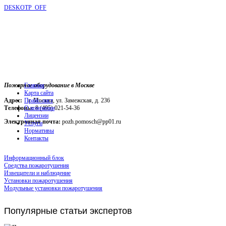
DESKOTP_OFF
Пожарное оборудование в Москве
Главная
Карта сайта
Адрес:
г. Москва, ул. Замежская, д. 236
Прайс-лист
Телефоны:
О компании
8 (495) 021-54-36
Лицензии
Электронная почта:
pozh.pomosch@pp01.ru
Услуги
Нормативы
Контакты
Информационный блок
Средства пожаротушения
Извещатели и наблюдение
Установки пожаротушения
Модульные установки пожаротушения
Популярные
статьи экспертов