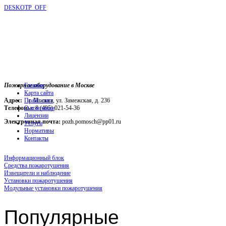
DESKOTP_OFF
Пожарное оборудование в Москве
Главная
Карта сайта
Адрес:
г. Москва, ул. Замежская, д. 236
Прайс-лист
Телефоны:
О компании
8 (495) 021-54-36
Лицензии
Электронная почта:
pozh.pomosch@pp01.ru
Услуги
Нормативы
Контакты
Информационный блок
Средства пожаротушения
Извещатели и наблюдение
Установки пожаротушения
Модульные установки пожаротушения
Популярные