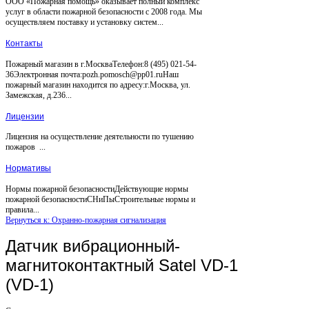
ООО «Пожарная помощь» оказывает полный комплекс
услуг в области пожарной безопасности с 2008 года. Мы
осуществляем поставку и установку систем...
Контакты
Пожарный магазин в г.МоскваТелефон:8 (495) 021-54-
36Электронная почта:pozh.pomosch@pp01.ruНаш
пожарный магазин находится по адресу:г.Москва, ул.
Замежская, д.236...
Лицензии
Лицензия на осуществление деятельности по тушению
пожаров ...
Нормативы
Нормы пожарной безопасностиДействующие нормы
пожарной безопасностиСНиПыСтроительные нормы и
правила...
Вернуться к: Охранно-пожарная сигнализация
Датчик вибрационный-
магнитоконтактный Satel VD-1
(VD-1)