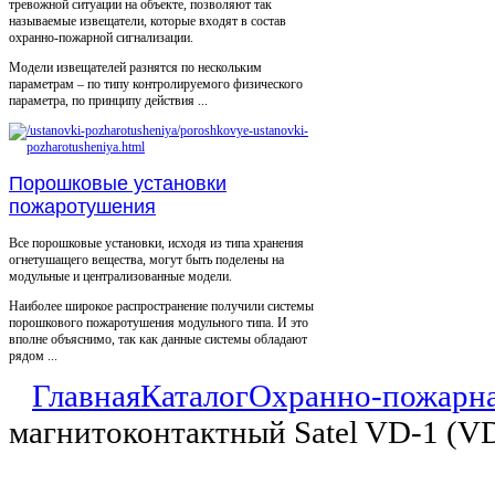
тревожной ситуации на объекте, позволяют так
называемые извещатели, которые входят в состав
охранно-пожарной сигнализации.
Модели извещателей разнятся по нескольким
параметрам – по типу контролируемого физического
параметра, по принципу действия ...
Порошковые установки
пожаротушения
Все порошковые установки, исходя из типа хранения
огнетушащего вещества, могут быть поделены на
модульные и централизованные модели.
Наиболее широкое распространение получили системы
порошкового пожаротушения модульного типа. И это
вполне объяснимо, так как данные системы обладают
рядом ...
Главная
Каталог
Охранно-пожарна
магнитоконтактный Satel VD-1 (V