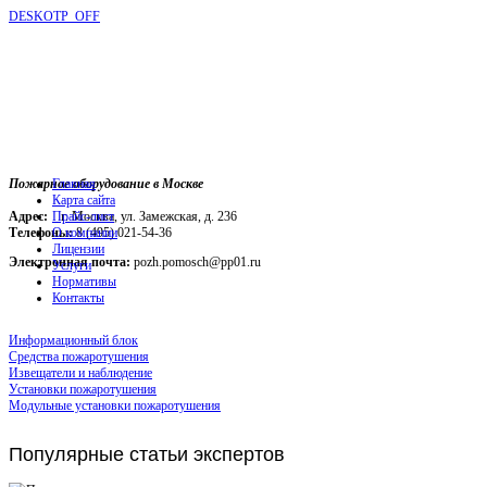
DESKOTP_OFF
Пожарное оборудование в Москве
Главная
Карта сайта
Адрес:
г. Москва, ул. Замежская, д. 236
Прайс-лист
Телефоны:
О компании
8 (495) 021-54-36
Лицензии
Электронная почта:
pozh.pomosch@pp01.ru
Услуги
Нормативы
Контакты
Информационный блок
Средства пожаротушения
Извещатели и наблюдение
Установки пожаротушения
Модульные установки пожаротушения
Популярные
статьи экспертов