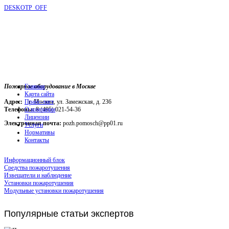
DESKOTP_OFF
Пожарное оборудование в Москве
Главная
Карта сайта
Адрес:
г. Москва, ул. Замежская, д. 236
Прайс-лист
Телефоны:
О компании
8 (495) 021-54-36
Лицензии
Электронная почта:
pozh.pomosch@pp01.ru
Услуги
Нормативы
Контакты
Информационный блок
Средства пожаротушения
Извещатели и наблюдение
Установки пожаротушения
Модульные установки пожаротушения
Популярные
статьи экспертов