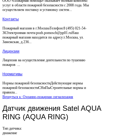
ООО «Пожарная помощь» оказывает полный комплекс
услуг в области пожарной безопасности с 2008 года. Мы
осуществляем поставку и установку систем...
Контакты
Пожарный магазин в г.МоскваТелефон:8 (495) 021-54-
36Электронная почта:pozh.pomosch@pp01.ruНаш
пожарный магазин находится по адресу:г.Москва, ул.
Замежская, д.236...
Лицензии
Лицензия на осуществление деятельности по тушению
пожаров ...
Нормативы
Нормы пожарной безопасностиДействующие нормы
пожарной безопасностиСНиПыСтроительные нормы и
правила...
Вернуться к: Охранно-пожарная сигнализация
Датчик движения Satel AQUA
RING (AQUA RING)
Тип датчика:
движение