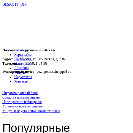
DESKOTP_OFF
Пожарное оборудование в Москве
Главная
Карта сайта
Адрес:
г. Москва, ул. Замежская, д. 236
Прайс-лист
Телефоны:
О компании
8 (495) 021-54-36
Лицензии
Электронная почта:
pozh.pomosch@pp01.ru
Услуги
Нормативы
Контакты
Информационный блок
Средства пожаротушения
Извещатели и наблюдение
Установки пожаротушения
Модульные установки пожаротушения
Популярные