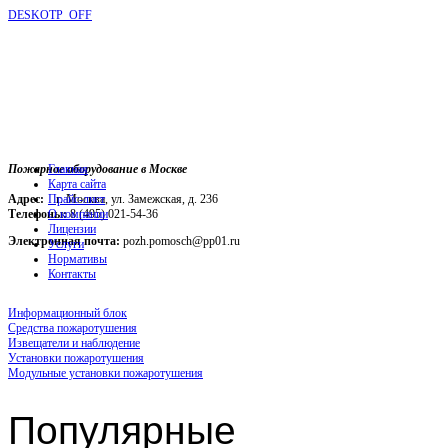
DESKOTP_OFF
Пожарное оборудование в Москве
Главная
Карта сайта
Адрес:
г. Москва, ул. Замежская, д. 236
Прайс-лист
Телефоны:
О компании
8 (495) 021-54-36
Лицензии
Электронная почта:
pozh.pomosch@pp01.ru
Услуги
Нормативы
Контакты
Информационный блок
Средства пожаротушения
Извещатели и наблюдение
Установки пожаротушения
Модульные установки пожаротушения
Популярные