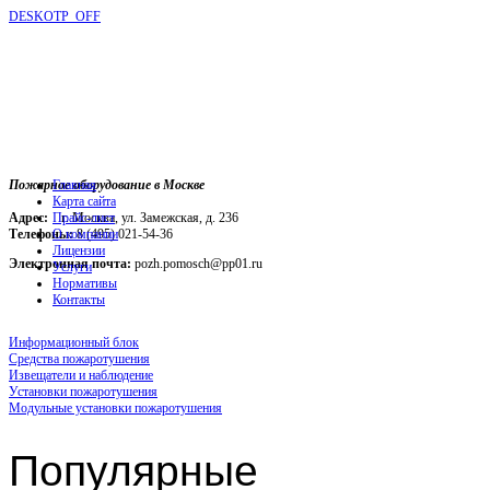
DESKOTP_OFF
Пожарное оборудование в Москве
Главная
Карта сайта
Адрес:
г. Москва, ул. Замежская, д. 236
Прайс-лист
Телефоны:
О компании
8 (495) 021-54-36
Лицензии
Электронная почта:
pozh.pomosch@pp01.ru
Услуги
Нормативы
Контакты
Информационный блок
Средства пожаротушения
Извещатели и наблюдение
Установки пожаротушения
Модульные установки пожаротушения
Популярные