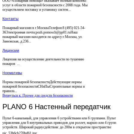
ООО «Пожарная помощь» оказывает полный комплекс
услуг в области пожарной безопасности с 2008 года. Мы
осуществляем поставку и установку систем...
Контакты
Пожарный магазин в г.МоскваТелефон:8 (495) 021-54-
36Электронная почта:pozh.pomosch@pp01.ruНаш
пожарный магазин находится по адресу:г.Москва, ул.
Замежская, д.236...
Лицензии
Лицензия на осуществление деятельности по тушению
пожаров ...
Нормативы
Нормы пожарной безопасностиДействующие нормы
пожарной безопасностиСНиПыСтроительные нормы и
правила...
Вернуться к: Прочее для средств безопасности
PLANO 6 Настенный передатчик
Пульт 6-канальный, для управления 6 устройствами или 6 группами. Пульт
управления для 6 внутривальных приводов для роллет, маркиз или 4 групп
устройств. Широкий радиусдействия: до 200м в открытом пространстве
pic_53b6cb270bd61.jpg