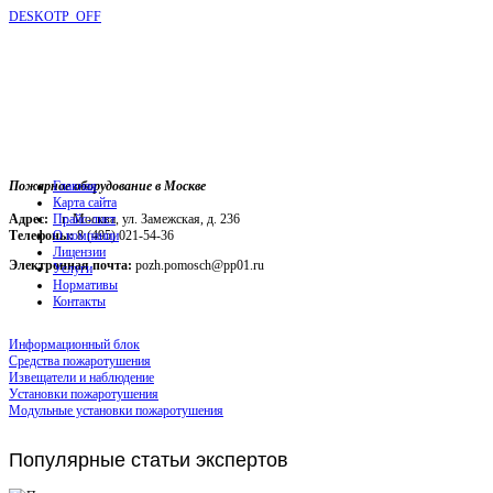
DESKOTP_OFF
Пожарное оборудование в Москве
Главная
Карта сайта
Адрес:
г. Москва, ул. Замежская, д. 236
Прайс-лист
Телефоны:
О компании
8 (495) 021-54-36
Лицензии
Электронная почта:
pozh.pomosch@pp01.ru
Услуги
Нормативы
Контакты
Информационный блок
Средства пожаротушения
Извещатели и наблюдение
Установки пожаротушения
Модульные установки пожаротушения
Популярные
статьи экспертов