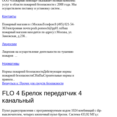
ООО «Пожарная помощь» оказывает полный комплекс
услуг в области пожарной безопасности с 2008 года. Мы
осуществляем поставку и установку систем...
Контакты
Пожарный магазин в г.МоскваТелефон:8 (495) 021-54-
36Электронная почта:pozh.pomosch@pp01.ruНаш
пожарный магазин находится по адресу:г.Москва, ул.
Замежская, д.236...
Лицензии
Лицензия на осуществление деятельности по тушению
пожаров ...
Нормативы
Нормы пожарной безопасностиДействующие нормы
пожарной безопасностиСНиПыСтроительные нормы и
правила...
Вернуться к: Прочее для средств безопасности
FLO 4 Брелок передатчик 4
канальный
Пульт радиоуправления с программируемым кодом 1024 комбинаций с dip-
выключателем, четырех кнопочный пульт-брелок. Система 433,92 МГц с