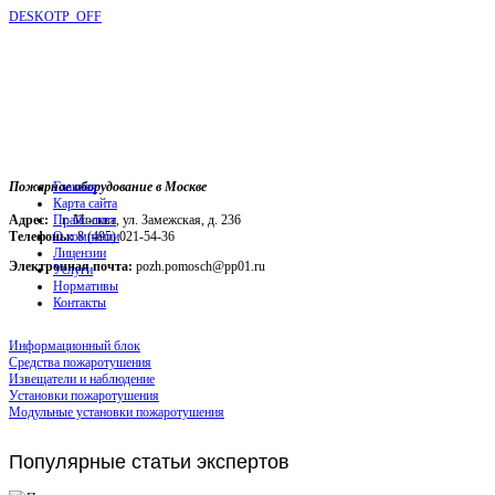
DESKOTP_OFF
Пожарное оборудование в Москве
Главная
Карта сайта
Адрес:
г. Москва, ул. Замежская, д. 236
Прайс-лист
Телефоны:
О компании
8 (495) 021-54-36
Лицензии
Электронная почта:
pozh.pomosch@pp01.ru
Услуги
Нормативы
Контакты
Информационный блок
Средства пожаротушения
Извещатели и наблюдение
Установки пожаротушения
Модульные установки пожаротушения
Популярные
статьи экспертов