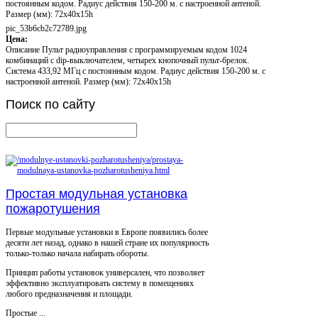
постоянным кодом. Радиус действия 150-200 м. с настроенной антеной.
Размер (мм): 72х40х15h
pic_53b6cb2c72789.jpg
Цена:
Описание
Пульт радиоуправления с программируемым кодом 1024
комбинаций с dip-выключателем, четырех кнопочный пульт-брелок.
Система 433,92 МГц с постоянным кодом. Радиус действия 150-200 м. с
настроенной антеной. Размер (мм): 72х40х15h
Поиск
по сайту
Простая модульная установка
пожаротушения
Первые модульные установки в Европе появились более
десяти лет назад, однако в нашей стране их популярность
только-только начала набирать обороты.
Принцип работы установок универсален, что позволяет
эффективно эксплуатировать систему в помещениях
любого предназначения и площади.
Простые ...