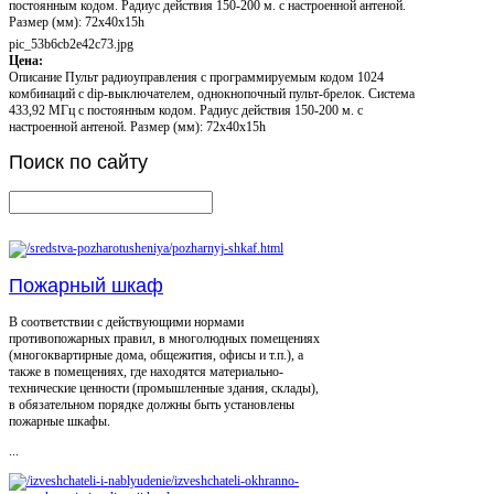
постоянным кодом. Радиус действия 150-200 м. с настроенной антеной.
Размер (мм): 72х40х15h
pic_53b6cb2e42c73.jpg
Цена:
Описание
Пульт радиоуправления с программируемым кодом 1024
комбинаций с dip-выключателем, однокнопочный пульт-брелок. Система
433,92 МГц с постоянным кодом. Радиус действия 150-200 м. с
настроенной антеной. Размер (мм): 72х40х15h
Поиск
по сайту
Пожарный шкаф
В соответствии с действующими нормами
противопожарных правил, в многолюдных помещениях
(многоквартирные дома, общежития, офисы и т.п.), а
также в помещениях, где находятся материально-
технические ценности (промышленные здания, склады),
в обязательном порядке должны быть установлены
пожарные шкафы.
...