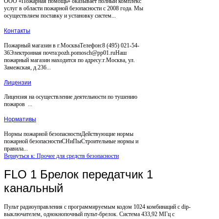
ООО «Пожарная помощь» оказывает полный комплекс
услуг в области пожарной безопасности с 2008 года. Мы
осуществляем поставку и установку систем...
Контакты
Пожарный магазин в г.МоскваТелефон:8 (495) 021-54-
36Электронная почта:pozh.pomosch@pp01.ruНаш
пожарный магазин находится по адресу:г.Москва, ул.
Замежская, д.236...
Лицензии
Лицензия на осуществление деятельности по тушению
пожаров ...
Нормативы
Нормы пожарной безопасностиДействующие нормы
пожарной безопасностиСНиПыСтроительные нормы и
правила...
Вернуться к: Прочее для средств безопасности
FLO 1 Брелок передатчик 1
канальный
Пульт радиоуправления с программируемым кодом 1024 комбинаций с dip-
выключателем, однокнопочный пульт-брелок. Система 433,92 МГц с