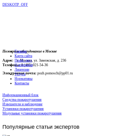
DESKOTP_OFF
Пожарное оборудование в Москве
Главная
Карта сайта
Адрес:
г. Москва, ул. Замежская, д. 236
Прайс-лист
Телефоны:
О компании
8 (495) 021-54-36
Лицензии
Электронная почта:
pozh.pomosch@pp01.ru
Услуги
Нормативы
Контакты
Информационный блок
Средства пожаротушения
Извещатели и наблюдение
Установки пожаротушения
Модульные установки пожаротушения
Популярные
статьи экспертов