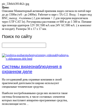
pic_53b6cb3914b2c.jpg
Цена:
Описание
Миниатюрный активный приемник видео сигнала по витой паре
до до 1500м (ч/б - до 2400м). Работает в паре с TA-C/2. Вход : 1 видео под
BNC; выход : 4 клеммы ( 2 для питания + 2 для передачи видеосигнала
через UTP CAT 5e). Регулировка расстояния от 600 м до 1 500 м. Питание
при помощи адаптеров 12V DC/500 мА или 24V AC/300 мА. ( в комплект
не входит). Размеры 56 x 17 x 17 мм.
Поиск
по сайту
Системы видеонаблюдения в
охранном деле
На сегодняшний день охранные компании в своей
практической деятельности широко используют
специальные технические средства.
Наиболее востребованными среди них являются такие
системы безопасности, в числе составных элементов
которых выступают аппаратно-программные средства,
позволяющие вести ...