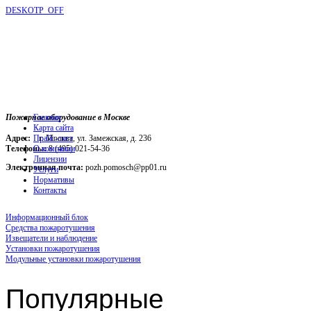
DESKOTP_OFF
Пожарное оборудование в Москве
Главная
Карта сайта
Адрес:
г. Москва, ул. Замежская, д. 236
Прайс-лист
Телефоны:
О компании
8 (495) 021-54-36
Лицензии
Электронная почта:
pozh.pomosch@pp01.ru
Услуги
Нормативы
Контакты
Информационный блок
Средства пожаротушения
Извещатели и наблюдение
Установки пожаротушения
Модульные установки пожаротушения
Популярные