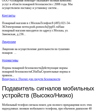
ООО «Пожарная помощь» оказывает полный комплекс
услуг в области пожарной безопасности с 2008 года. Мы
осуществляем поставку и установку систем...
Контакты
Пожарный магазин в г.МоскваТелефон:8 (495) 021-54-
36Электронная почта:pozh.pomosch@pp01.ruНаш
пожарный магазин находится по адресу:г.Москва, ул.
Замежская, д.236...
Лицензии
Лицензия на осуществление деятельности по тушению
пожаров ...
Нормативы
Нормы пожарной безопасностиДействующие нормы
пожарной безопасностиСНиПыСтроительные нормы и
правила...
Вернуться к: Прочее для средств безопасности
Подавитель сигналов мобильных
устройств (Высоко/Низко)
Мобильный телефон сигнала помех для полного прекращения всех этих
надоедливых звонков мобильного телефона, при обычном диапазоне 40