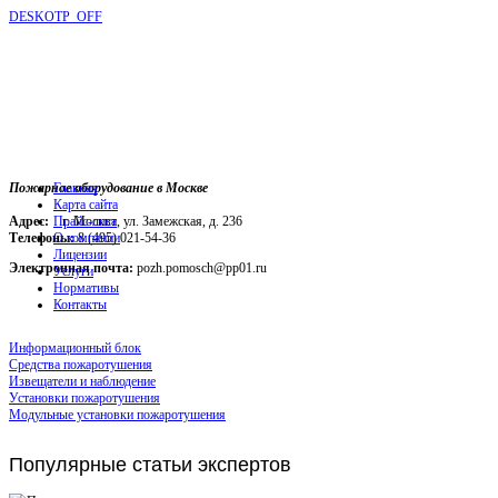
DESKOTP_OFF
Пожарное оборудование в Москве
Главная
Карта сайта
Адрес:
г. Москва, ул. Замежская, д. 236
Прайс-лист
Телефоны:
О компании
8 (495) 021-54-36
Лицензии
Электронная почта:
pozh.pomosch@pp01.ru
Услуги
Нормативы
Контакты
Информационный блок
Средства пожаротушения
Извещатели и наблюдение
Установки пожаротушения
Модульные установки пожаротушения
Популярные
статьи экспертов