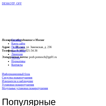
DESKOTP_OFF
Пожарное оборудование в Москве
Главная
Карта сайта
Адрес:
г. Москва, ул. Замежская, д. 236
Прайс-лист
Телефоны:
О компании
8 (495) 021-54-36
Лицензии
Электронная почта:
pozh.pomosch@pp01.ru
Услуги
Нормативы
Контакты
Информационный блок
Средства пожаротушения
Извещатели и наблюдение
Установки пожаротушения
Модульные установки пожаротушения
Популярные