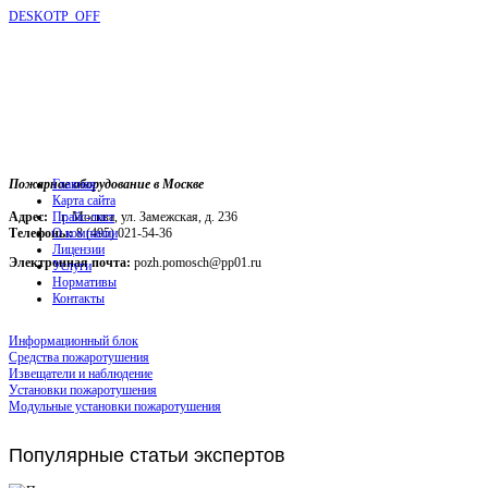
DESKOTP_OFF
Пожарное оборудование в Москве
Главная
Карта сайта
Адрес:
г. Москва, ул. Замежская, д. 236
Прайс-лист
Телефоны:
О компании
8 (495) 021-54-36
Лицензии
Электронная почта:
pozh.pomosch@pp01.ru
Услуги
Нормативы
Контакты
Информационный блок
Средства пожаротушения
Извещатели и наблюдение
Установки пожаротушения
Модульные установки пожаротушения
Популярные
статьи экспертов