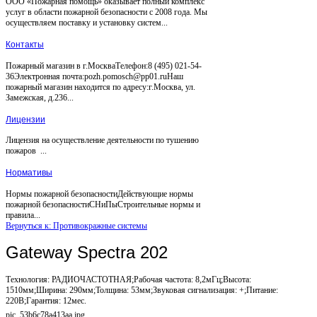
ООО «Пожарная помощь» оказывает полный комплекс
услуг в области пожарной безопасности с 2008 года. Мы
осуществляем поставку и установку систем...
Контакты
Пожарный магазин в г.МоскваТелефон:8 (495) 021-54-
36Электронная почта:pozh.pomosch@pp01.ruНаш
пожарный магазин находится по адресу:г.Москва, ул.
Замежская, д.236...
Лицензии
Лицензия на осуществление деятельности по тушению
пожаров ...
Нормативы
Нормы пожарной безопасностиДействующие нормы
пожарной безопасностиСНиПыСтроительные нормы и
правила...
Вернуться к: Противокражные системы
Gateway Spectra 202
Технология: РАДИОЧАСТОТНАЯ;Рабочая частота: 8,2мГц;Высота:
1510мм;Ширина: 290мм;Толщина: 53мм;Звуковая сигнализация: +;Питание:
220В;Гарантия: 12мес.
pic_53b6c78a413aa.jpg