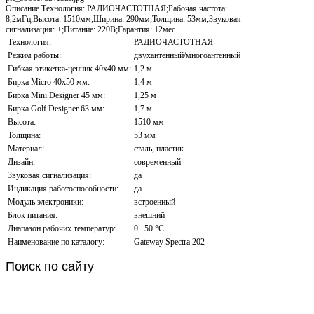
Описание
Технология: РАДИОЧАСТОТНАЯ;Рабочая частота:
8,2мГц;Высота: 1510мм;Ширина: 290мм;Толщина: 53мм;Звуковая
сигнализация: +;Питание: 220В;Гарантия: 12мес.
Технология:
РАДИОЧАСТОТНАЯ
Режим работы:
двухантенный/многоантенный
Гибкая этикетка-ценник 40х40 мм:
1,2 м
Бирка Micro 40x50 мм:
1,4 м
Бирка Mini Designer 45 мм:
1,25 м
Бирка Golf Designer 63 мм:
1,7 м
Высота:
1510 мм
Толщина:
53 мм
Материал:
сталь, пластик
Дизайн:
современный
Звуковая сигнализация:
да
Индикация работоспособности:
да
Модуль электроники:
встроенный
Блок питания:
внешний
Диапазон рабочих температур:
0...50 °С
Наименование по каталогу:
Gateway Spectra 202
Поиск
по сайту