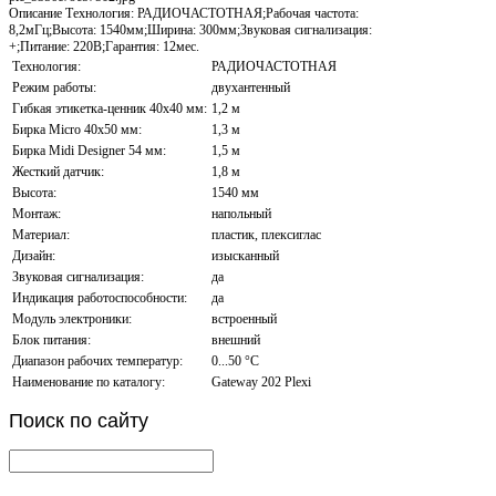
Описание
Технология: РАДИОЧАСТОТНАЯ;Рабочая частота:
8,2мГц;Высота: 1540мм;Ширина: 300мм;Звуковая сигнализация:
+;Питание: 220В;Гарантия: 12мес.
Технология:
РАДИОЧАСТОТНАЯ
Режим работы:
двухантенный
Гибкая этикетка-ценник 40х40 мм:
1,2 м
Бирка Micro 40x50 мм:
1,3 м
Бирка Midi Designer 54 мм:
1,5 м
Жесткий датчик:
1,8 м
Высота:
1540 мм
Монтаж:
напольный
Материал:
пластик, плексиглас
Дизайн:
изысканный
Звуковая сигнализация:
да
Индикация работоспособности:
да
Модуль электроники:
встроенный
Блок питания:
внешний
Диапазон рабочих температур:
0...50 °С
Наименование по каталогу:
Gateway 202 Plexi
Поиск
по сайту