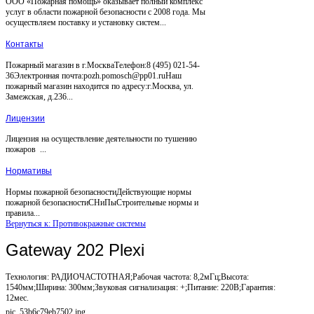
ООО «Пожарная помощь» оказывает полный комплекс
услуг в области пожарной безопасности с 2008 года. Мы
осуществляем поставку и установку систем...
Контакты
Пожарный магазин в г.МоскваТелефон:8 (495) 021-54-
36Электронная почта:pozh.pomosch@pp01.ruНаш
пожарный магазин находится по адресу:г.Москва, ул.
Замежская, д.236...
Лицензии
Лицензия на осуществление деятельности по тушению
пожаров ...
Нормативы
Нормы пожарной безопасностиДействующие нормы
пожарной безопасностиСНиПыСтроительные нормы и
правила...
Вернуться к: Противокражные системы
Gateway 202 Plexi
Технология: РАДИОЧАСТОТНАЯ;Рабочая частота: 8,2мГц;Высота:
1540мм;Ширина: 300мм;Звуковая сигнализация: +;Питание: 220В;Гарантия:
12мес.
pic_53b6c79eb7502.jpg