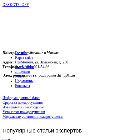
DESKOTP_OFF
Пожарное оборудование в Москве
Главная
Карта сайта
Адрес:
г. Москва, ул. Замежская, д. 236
Прайс-лист
Телефоны:
О компании
8 (495) 021-54-36
Лицензии
Электронная почта:
pozh.pomosch@pp01.ru
Услуги
Нормативы
Контакты
Информационный блок
Средства пожаротушения
Извещатели и наблюдение
Установки пожаротушения
Модульные установки пожаротушения
Популярные
статьи экспертов