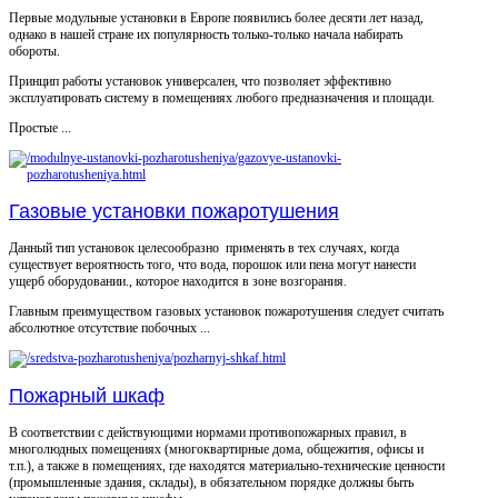
Первые модульные установки в Европе появились более десяти лет назад,
однако в нашей стране их популярность только-только начала набирать
обороты.
Принцип работы установок универсален, что позволяет эффективно
эксплуатировать систему в помещениях любого предназначения и площади.
Простые ...
Газовые установки пожаротушения
Данный тип установок целесообразно применять в тех случаях, когда
существует вероятность того, что вода, порошок или пена могут нанести
ущерб оборудовании., которое находится в зоне возгорания.
Главным преимуществом газовых установок пожаротушения следует считать
абсолютное отсутствие побочных ...
Пожарный шкаф
В соответствии с действующими нормами противопожарных правил, в
многолюдных помещениях (многоквартирные дома, общежития, офисы и
т.п.), а также в помещениях, где находятся материально-технические ценности
(промышленные здания, склады), в обязательном порядке должны быть