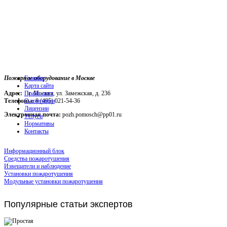
Пожарное оборудование в Москве
Главная
Карта сайта
Адрес:
г. Москва, ул. Замежская, д. 236
Прайс-лист
Телефоны:
О компании
8 (495) 021-54-36
Лицензии
Электронная почта:
pozh.pomosch@pp01.ru
Услуги
Нормативы
Контакты
Информационный блок
Средства пожаротушения
Извещатели и наблюдение
Установки пожаротушения
Модульные установки пожаротушения
Популярные
статьи экспертов