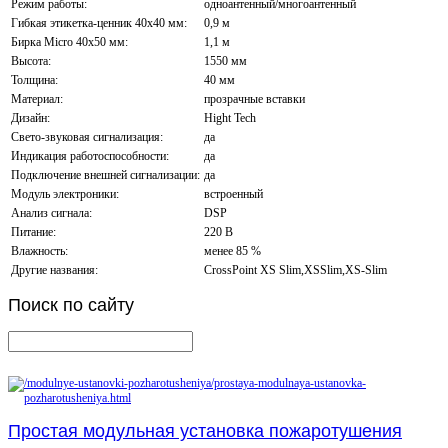
Режим работы:
одноантенный/многоантенный
Гибкая этикетка-ценник 40х40 мм:
0,9 м
Бирка Micro 40x50 мм:
1,1 м
Высота:
1550 мм
Толщина:
40 мм
Материал:
прозрачные вставки
Дизайн:
Hight Tech
Свето-звуковая сигнализация:
да
Индикация работоспособности:
да
Подключение внешней сигнализации:
да
Модуль электроники:
встроенный
Анализ сигнала:
DSP
Питание:
220 В
Влажность:
менее 85 %
Другие названия:
CrossPoint XS Slim,XSSlim,XS-Slim
Поиск
по сайту
Простая модульная установка пожаротушения