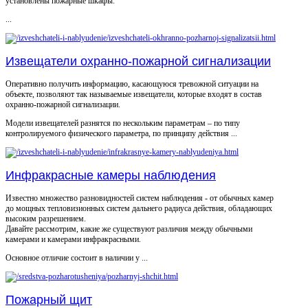
установлены пожарные шкафы.
...
Извещатели охранно-пожарной сигнализации
Оперативно получить информацию, касающуюся тревожной ситуации на
объекте, позволяют так называемые извещатели, которые входят в состав
охранно-пожарной сигнализации.
Модели извещателей разнятся по нескольким параметрам – по типу
контролируемого физического параметра, по принципу действия ...
Инфракрасные камеры наблюдения
Известно множество разновидностей систем наблюдения - от обычных камер
до мощных тепловизионных систем дальнего радиуса действия, обладающих
высоким разрешением.
Давайте рассмотрим, какие же существуют различия между обычными
камерами и камерами инфракрасными.
Основное отличие состоит в наличии у ...
Пожарный щит