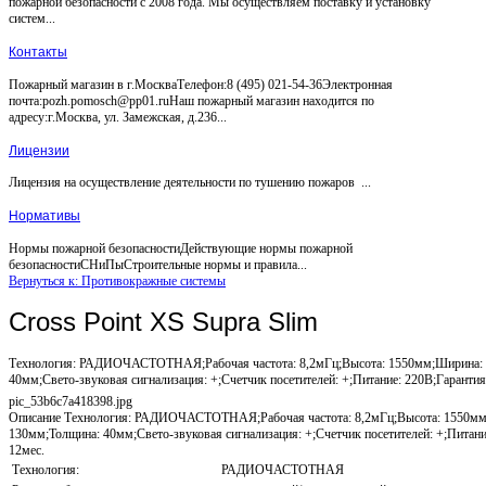
пожарной безопасности с 2008 года. Мы осуществляем поставку и установку
систем...
Контакты
Пожарный магазин в г.МоскваТелефон:8 (495) 021-54-36Электронная
почта:pozh.pomosch@pp01.ruНаш пожарный магазин находится по
адресу:г.Москва, ул. Замежская, д.236...
Лицензии
Лицензия на осуществление деятельности по тушению пожаров ...
Нормативы
Нормы пожарной безопасностиДействующие нормы пожарной
безопасностиСНиПыСтроительные нормы и правила...
Вернуться к: Противокражные системы
Cross Point XS Supra Slim
Технология: РАДИОЧАСТОТНАЯ;Рабочая частота: 8,2мГц;Высота: 1550мм;Ширина:
40мм;Свето-звуковая сигнализация: +;Счетчик посетителей: +;Питание: 220В;Гарантия
pic_53b6c7a418398.jpg
Описание
Технология: РАДИОЧАСТОТНАЯ;Рабочая частота: 8,2мГц;Высота: 1550мм
130мм;Толщина: 40мм;Свето-звуковая сигнализация: +;Счетчик посетителей: +;Питани
12мес.
Технология:
РАДИОЧАСТОТНАЯ