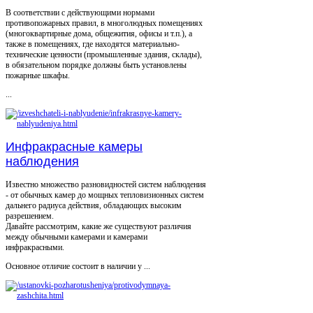
В соответствии с действующими нормами
противопожарных правил, в многолюдных помещениях
(многоквартирные дома, общежития, офисы и т.п.), а
также в помещениях, где находятся материально-
технические ценности (промышленные здания, склады),
в обязательном порядке должны быть установлены
пожарные шкафы.
...
Инфракрасные камеры
наблюдения
Известно множество разновидностей систем наблюдения
- от обычных камер до мощных тепловизионных систем
дальнего радиуса действия, обладающих высоким
разрешением.
Давайте рассмотрим, какие же существуют различия
между обычными камерами и камерами
инфракрасными.
Основное отличие состоит в наличии у ...