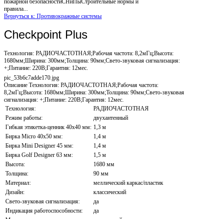
пожарной безопасностиСНиПыСтроительные нормы и
правила...
Вернуться к: Противокражные системы
Checkpoint Plus
Технология: РАДИОЧАСТОТНАЯ;Рабочая частота: 8,2мГц;Высота:
1680мм;Ширина: 300мм;Толщина: 90мм;Свето-звуковая сигнализация:
+;Питание: 220В;Гарантия: 12мес.
pic_53b6c7adde170.jpg
Описание
Технология: РАДИОЧАСТОТНАЯ;Рабочая частота:
8,2мГц;Высота: 1680мм;Ширина: 300мм;Толщина: 90мм;Свето-звуковая
сигнализация: +;Питание: 220В;Гарантия: 12мес.
Технология:
РАДИОЧАСТОТНАЯ
Режим работы:
двухантенный
Гибкая этикетка-ценник 40х40 мм:
1,3 м
Бирка Micro 40x50 мм:
1,4 м
Бирка Mini Designer 45 мм:
1,4 м
Бирка Golf Designer 63 мм:
1,5 м
Высота:
1680 мм
Толщина:
90 мм
Материал:
меллический каркас/пластик
Дизайн:
классический
Свето-звуковая сигнализация:
да
Индикация работоспособности:
да