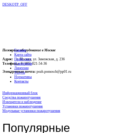
DESKOTP_OFF
Пожарное оборудование в Москве
Главная
Карта сайта
Адрес:
г. Москва, ул. Замежская, д. 236
Прайс-лист
Телефоны:
О компании
8 (495) 021-54-36
Лицензии
Электронная почта:
pozh.pomosch@pp01.ru
Услуги
Нормативы
Контакты
Информационный блок
Средства пожаротушения
Извещатели и наблюдение
Установки пожаротушения
Модульные установки пожаротушения
Популярные