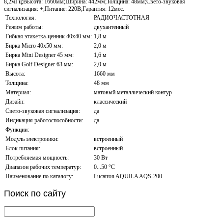
8,2мГц;Высота: 1660мм;Ширина: 442мм;Толщина: 48мм;Свето-звуковая
сигнализация: +;Питание: 220В;Гарантия: 12мес.
Технология:
РАДИОЧАСТОТНАЯ
Режим работы:
двухантенный
Гибкая этикетка-ценник 40х40 мм:
1,8 м
Бирка Micro 40x50 мм:
2,0 м
Бирка Mini Designer 45 мм:
1,6 м
Бирка Golf Designer 63 мм:
2,0 м
Высота:
1660 мм
Толщина:
48 мм
Материал:
матовый металлический контур
Дизайн:
классический
Свето-звуковая сигнализация:
да
Индикация работоспособности:
да
Функции:
Модуль электроники:
встроенный
Блок питания:
встроенный
Потребляемая мощность:
30 Вт
Диапазон рабочих температур:
0...50 °С
Наименование по каталогу:
Lucatron AQUILA AQS-200
Поиск
по сайту