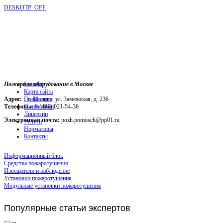
DESKOTP_OFF
Пожарное оборудование в Москве
Главная
Карта сайта
Адрес:
г. Москва, ул. Замежская, д. 236
Прайс-лист
Телефоны:
О компании
8 (495) 021-54-36
Лицензии
Электронная почта:
pozh.pomosch@pp01.ru
Услуги
Нормативы
Контакты
Информационный блок
Средства пожаротушения
Извещатели и наблюдение
Установки пожаротушения
Модульные установки пожаротушения
Популярные
статьи экспертов