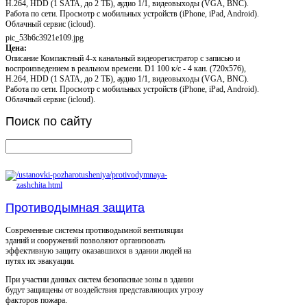
H.264, HDD (1 SATA, до 2 ТБ), аудио 1/1, видеовыходы (VGA, BNC).
Работа по сети. Просмотр с мобильных устройств (iPhone, iPad, Android).
Облачный сервис (icloud).
pic_53b6c3921e109.jpg
Цена:
Описание
Компактный 4-х канальный видеорегистратор с записью и
воспроизведением в реальном времени. D1 100 к/с - 4 кан. (720x576),
H.264, HDD (1 SATA, до 2 ТБ), аудио 1/1, видеовыходы (VGA, BNC).
Работа по сети. Просмотр с мобильных устройств (iPhone, iPad, Android).
Облачный сервис (icloud).
Поиск
по сайту
Противодымная защита
Современные системы противодымной вентиляции
зданий и сооружений позволяют организовать
эффективную защиту оказавшихся в здании людей на
путях их эвакуации.
При участии данных систем безопасные зоны в здании
будут защищены от воздействия представляющих угрозу
факторов пожара.