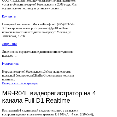
ООО «Пожарная помощь» оказывает полный комплекс
услуг в области пожарной безопасности с 2008 года. Мы
осуществляем поставку и установку систем...
Контакты
Пожарный магазин в г.МоскваТелефон:8 (495) 021-54-
36Электронная почта:pozh.pomosch@pp01.ruНаш
пожарный магазин находится по адресу:г.Москва, ул.
Замежская, д.236...
Лицензии
Лицензия на осуществление деятельности по тушению
пожаров ...
Нормативы
Нормы пожарной безопасностиДействующие нормы
пожарной безопасностиСНиПыСтроительные нормы и
правила...
Вернуться к: Регистраторы
MR-R04L видеорегистратор на 4
канала Full D1 Realtime
Компактный 4-х канальный видеорегистратор с записью и
воспроизведением в реальном времени. D1 100 к/с - 4 кан. (720x576),