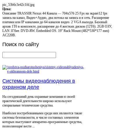
pic_53b6c3e42c1fd.jpg
Цена:
Описание
TRASSIR Nexus 44 Канала — 704x576 25 Fps на экран\12 fps
запись на канал, Видео+Аудио, два потока на запись и в сеть. Расширение
платами или IP каналами до 64 каналов видео. 2 VGA выхода. Базовый
архив 1Тб в комплекте, расширение до 4 жестких дисков (12Тб). 2GB ОЗУ,
LAN 1Гбит. DVD-RW. Embedded OS. 19'' Rack Mount (482*530*177 mm)
AC220B.
Поиск
по сайту
Системы видеонаблюдения в
охранном деле
На сегодняшний день охранные компании в своей
практической деятельности широко используют
специальные технические средства.
Наиболее востребованными среди них являются такие
системы безопасности, в числе составных элементов
которых выступают аппаратно-программные средства,
позволяющие вести ...