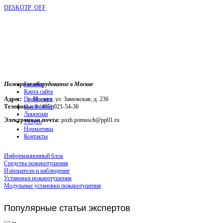
DESKOTP_OFF
Пожарное оборудование в Москве
Главная
Карта сайта
Адрес:
г. Москва, ул. Замежская, д. 236
Прайс-лист
Телефоны:
О компании
8 (495) 021-54-36
Лицензии
Электронная почта:
pozh.pomosch@pp01.ru
Услуги
Нормативы
Контакты
Информационный блок
Средства пожаротушения
Извещатели и наблюдение
Установки пожаротушения
Модульные установки пожаротушения
Популярные
статьи экспертов