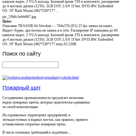
каналов видео. 2 VGA выхода. Базовый архив 1Тб в комплекте, расширение
до 4 жестких дисков (12Тб). 2GB ОЗУ, LAN 1Гбит. DVD-RW. Embedded
OS. 19'' Rack Mount (482*530*177 ...
pic_53b6c3efeb867.jpg
Цена:
Описание
TRASSIR 64 Absolute — 704x576 (D1) 25 fps запись на канал,
Видео+Аудио, два потока на запись и в сеть. Расширение IP каналами до 64
каналов видео. 2 VGA выхода. Базовый архив 1Тб в комплекте, расширение
до 4 жестких дисков (12Тб). 2GB ОЗУ, LAN 1Гбит. DVD-RW. Embedded
OS. 19'' Rack Mount (482*530*177 mm) AC220B.
Поиск
по сайту
Пожарный щит
Сегодняшняя промышленность предлагает несколько
видов пожарных щитов, которые практически одинаковы
по своей комплектации.
На охраняемых территориях предприятий, в
легкодоступных и видных местах, как правило, принято
устанавливать открытые пожарные щиты.
В числе основных требований к подобным ...