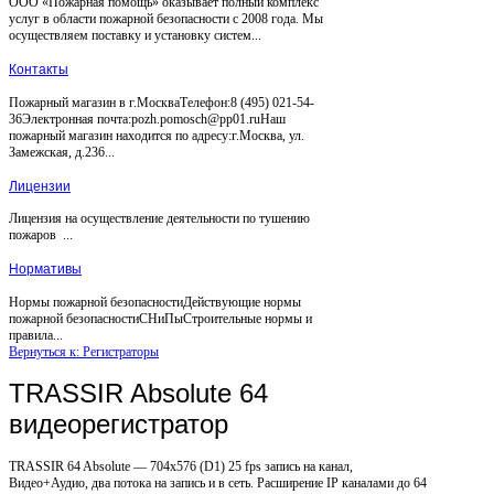
ООО «Пожарная помощь» оказывает полный комплекс
услуг в области пожарной безопасности с 2008 года. Мы
осуществляем поставку и установку систем...
Контакты
Пожарный магазин в г.МоскваТелефон:8 (495) 021-54-
36Электронная почта:pozh.pomosch@pp01.ruНаш
пожарный магазин находится по адресу:г.Москва, ул.
Замежская, д.236...
Лицензии
Лицензия на осуществление деятельности по тушению
пожаров ...
Нормативы
Нормы пожарной безопасностиДействующие нормы
пожарной безопасностиСНиПыСтроительные нормы и
правила...
Вернуться к: Регистраторы
TRASSIR Absolute 64
видеорегистратор
TRASSIR 64 Absolute — 704x576 (D1) 25 fps запись на канал,
Видео+Аудио, два потока на запись и в сеть. Расширение IP каналами до 64