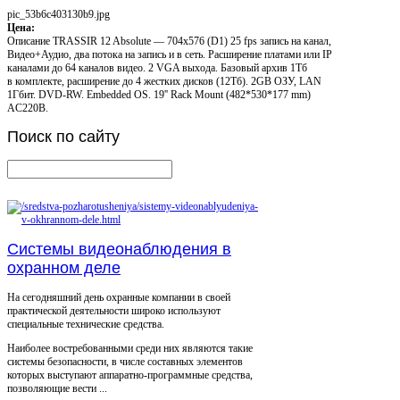
pic_53b6c403130b9.jpg
Цена:
Описание
TRASSIR 12 Absolute — 704x576 (D1) 25 fps запись на канал,
Видео+Аудио, два потока на запись и в сеть. Расширение платами или IP
каналами до 64 каналов видео. 2 VGA выхода. Базовый архив 1Тб
в комплекте, расширение до 4 жестких дисков (12Тб). 2GB ОЗУ, LAN
1Гбит. DVD-RW. Embedded OS. 19'' Rack Mount (482*530*177 mm)
AC220B.
Поиск
по сайту
Системы видеонаблюдения в
охранном деле
На сегодняшний день охранные компании в своей
практической деятельности широко используют
специальные технические средства.
Наиболее востребованными среди них являются такие
системы безопасности, в числе составных элементов
которых выступают аппаратно-программные средства,
позволяющие вести ...