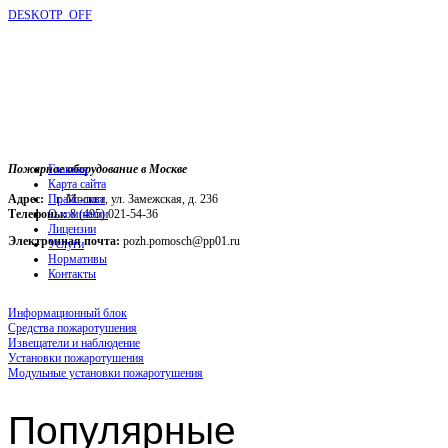
DESKOTP_OFF
Пожарное оборудование в Москве
Главная
Карта сайта
Адрес:
г. Москва, ул. Замежская, д. 236
Прайс-лист
Телефоны:
О компании
8 (495) 021-54-36
Лицензии
Электронная почта:
pozh.pomosch@pp01.ru
Услуги
Нормативы
Контакты
Информационный блок
Средства пожаротушения
Извещатели и наблюдение
Установки пожаротушения
Модульные установки пожаротушения
Популярные