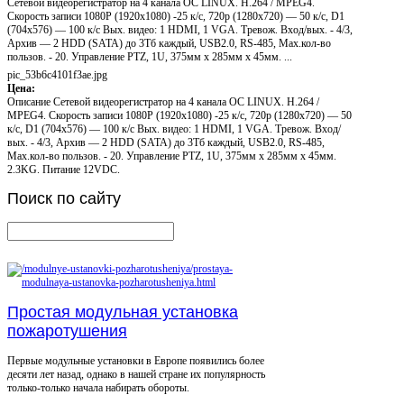
Сетевой видеорегистратор на 4 канала ОС LINUX. H.264 / MPEG4.
Скорость записи 1080P (1920x1080) -25 к/с, 720p (1280x720) — 50 к/с, D1
(704x576) — 100 к/с Вых. видео: 1 HDMI, 1 VGA. Тревож. Вход/вых. - 4/3,
Архив — 2 HDD (SATA) до 3Тб каждый, USB2.0, RS-485, Мах.кол-во
пользов. - 20. Управление PTZ, 1U, 375мм х 285мм х 45мм. ...
pic_53b6c4101f3ae.jpg
Цена:
Описание
Сетевой видеорегистратор на 4 канала ОС LINUX. H.264 /
MPEG4. Скорость записи 1080P (1920x1080) -25 к/с, 720p (1280x720) — 50
к/с, D1 (704x576) — 100 к/с Вых. видео: 1 HDMI, 1 VGA. Тревож. Вход/
вых. - 4/3, Архив — 2 HDD (SATA) до 3Тб каждый, USB2.0, RS-485,
Мах.кол-во пользов. - 20. Управление PTZ, 1U, 375мм х 285мм х 45мм.
2.3KG. Питание 12VDC.
Поиск
по сайту
Простая модульная установка
пожаротушения
Первые модульные установки в Европе появились более
десяти лет назад, однако в нашей стране их популярность
только-только начала набирать обороты.