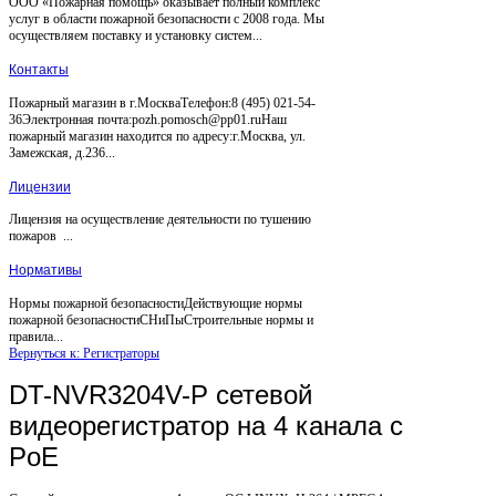
ООО «Пожарная помощь» оказывает полный комплекс
услуг в области пожарной безопасности с 2008 года. Мы
осуществляем поставку и установку систем...
Контакты
Пожарный магазин в г.МоскваТелефон:8 (495) 021-54-
36Электронная почта:pozh.pomosch@pp01.ruНаш
пожарный магазин находится по адресу:г.Москва, ул.
Замежская, д.236...
Лицензии
Лицензия на осуществление деятельности по тушению
пожаров ...
Нормативы
Нормы пожарной безопасностиДействующие нормы
пожарной безопасностиСНиПыСтроительные нормы и
правила...
Вернуться к: Регистраторы
DT-NVR3204V-P сетевой
видеорегистратор на 4 канала c
PoE