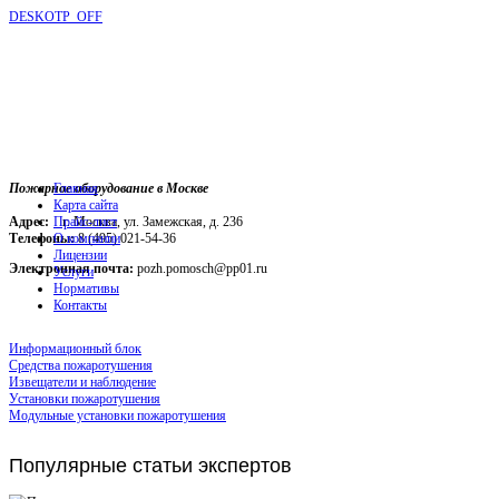
DESKOTP_OFF
Пожарное оборудование в Москве
Главная
Карта сайта
Адрес:
г. Москва, ул. Замежская, д. 236
Прайс-лист
Телефоны:
О компании
8 (495) 021-54-36
Лицензии
Электронная почта:
pozh.pomosch@pp01.ru
Услуги
Нормативы
Контакты
Информационный блок
Средства пожаротушения
Извещатели и наблюдение
Установки пожаротушения
Модульные установки пожаротушения
Популярные
статьи экспертов