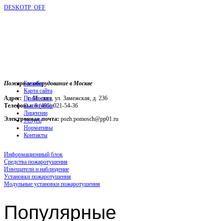
DESKOTP_OFF
Пожарное оборудование в Москве
Главная
Карта сайта
Адрес:
г. Москва, ул. Замежская, д. 236
Прайс-лист
Телефоны:
О компании
8 (495) 021-54-36
Лицензии
Электронная почта:
pozh.pomosch@pp01.ru
Услуги
Нормативы
Контакты
Информационный блок
Средства пожаротушения
Извещатели и наблюдение
Установки пожаротушения
Модульные установки пожаротушения
Популярные