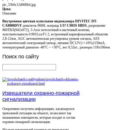
pic_53b6c12d060bd.jpg
Цена:
Описание
Внутренняя цветная купольная видеокамера DIVITEC DT-
CA8000DVF
день/ночь 960Н, матрица
1/3? CMOS HDIS
, разрешение
800ТВЛ(942х672), 3-Axis потолочный и настенный монтаж,
чувствительность 0.001Lux/F1.2, встроенный вариофокальный объектив
2,8-12мм, AGC автоматическая регулировка уровня сигнала, AES
автоматический электронный затвор, питание DC12V(+/-10%)/150mA,
температурный диапазон -40°C ~ +50°C, вес 0,52кг., размеры 118х106мм.
Поиск
по сайту
Извещатели охранно-пожарной
сигнализации
Оперативно получить информацию, касающуюся
тревожной ситуации на объекте, позволяют так
называемые извещатели, которые входят в состав
охранно-пожарной сигнализации.
Модели извещателей разнятся по нескольким