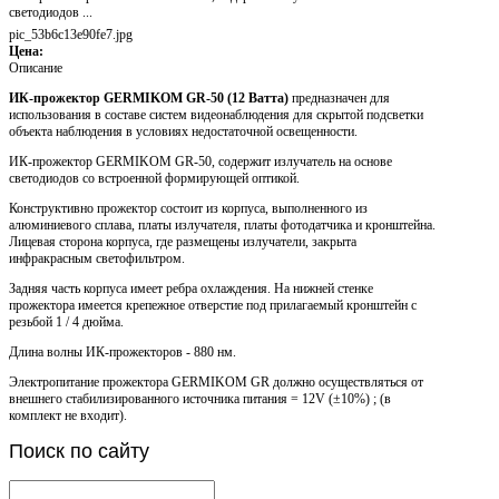
светодиодов ...
pic_53b6c13e90fe7.jpg
Цена:
Описание
ИК-прожектор GERMIKOM GR-50 (12 Ватта)
предназначен для
использования в составе систем видеонаблюдения для скрытой подсветки
объекта наблюдения в условиях недостаточной освещенности.
ИК-прожектор GERMIKOM GR-50, содержит излучатель на основе
светодиодов со встроенной формирующей оптикой.
Конструктивно прожектор состоит из корпуса, выполненного из
алюминиевого сплава, платы излучателя, платы фотодатчика и кронштейна.
Лицевая сторона корпуса, где размещены излучатели, закрыта
инфракрасным светофильтром.
Задняя часть корпуса имеет ребра охлаждения. На нижней стенке
прожектора имеется крепежное отверстие под прилагаемый кронштейн с
резьбой 1 / 4 дюйма.
Длина волны ИК-прожекторов - 880 нм.
Электропитание прожектора GERMIKOM GR должно осуществляться от
внешнего стабилизированного источника питания = 12V (±10%) ; (в
комплект не входит).
Поиск
по сайту