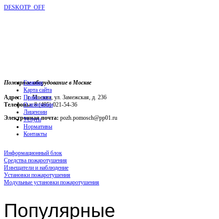
DESKOTP_OFF
Пожарное оборудование в Москве
Главная
Карта сайта
Адрес:
г. Москва, ул. Замежская, д. 236
Прайс-лист
Телефоны:
О компании
8 (495) 021-54-36
Лицензии
Электронная почта:
pozh.pomosch@pp01.ru
Услуги
Нормативы
Контакты
Информационный блок
Средства пожаротушения
Извещатели и наблюдение
Установки пожаротушения
Модульные установки пожаротушения
Популярные