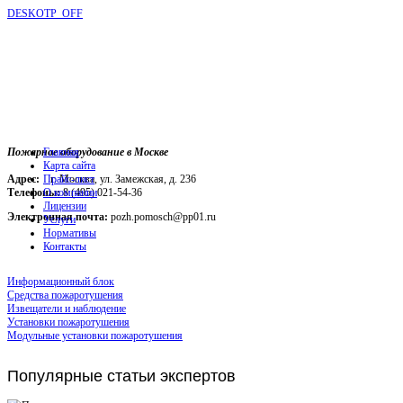
DESKOTP_OFF
Пожарное оборудование в Москве
Главная
Карта сайта
Адрес:
г. Москва, ул. Замежская, д. 236
Прайс-лист
Телефоны:
О компании
8 (495) 021-54-36
Лицензии
Электронная почта:
pozh.pomosch@pp01.ru
Услуги
Нормативы
Контакты
Информационный блок
Средства пожаротушения
Извещатели и наблюдение
Установки пожаротушения
Модульные установки пожаротушения
Популярные
статьи экспертов