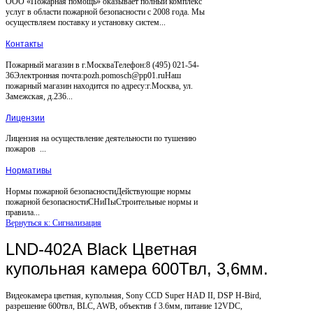
ООО «Пожарная помощь» оказывает полный комплекс
услуг в области пожарной безопасности с 2008 года. Мы
осуществляем поставку и установку систем...
Контакты
Пожарный магазин в г.МоскваТелефон:8 (495) 021-54-
36Электронная почта:pozh.pomosch@pp01.ruНаш
пожарный магазин находится по адресу:г.Москва, ул.
Замежская, д.236...
Лицензии
Лицензия на осуществление деятельности по тушению
пожаров ...
Нормативы
Нормы пожарной безопасностиДействующие нормы
пожарной безопасностиСНиПыСтроительные нормы и
правила...
Вернуться к: Сигнализация
LND-402A Black Цветная
купольная камера 600Твл, 3,6мм.
Видеокамера цветная, купольная, Sony CCD Super HAD II, DSP H-Bird,
разрешение 600твл, BLC, AWB, объектив f 3.6мм, питание 12VDC,