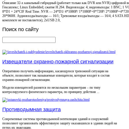
Описание
32-х канальный гибридный (работает только как DVR или NVR) цифровой ви
Гексаплекс; Linux Embedded; сжатие Н.264. Видеовходы: 4; видеовыходы: 1 BNC; 1 
8*D1 + 24*CIF Real Time. NVR — 24*D1/ 4*1080P/ 1*1080P+8*720P/ 2*1080P+4*72
20*960H. Аудиовходы/выходы — 16/1; Тревожные входы/выходы — 16/4; 4 SATA HDD
комплекте не поставляется); 2хUSB 2.0,
Поиск
по сайту
Извещатели охранно-пожарной сигнализации
Оперативно получить информацию, касающуюся тревожной ситуации на
объекте, позволяют так называемые извещатели, которые входят в состав
охранно-пожарной сигнализации.
Модели извещателей разнятся по нескольким параметрам – по типу
контролируемого физического параметра, по принципу действия ...
Противодымная защита
Современные системы противодымной вентиляции зданий и сооружений
позволяют организовать эффективную защиту оказавшихся в здании людей на
путях их эвакуации.