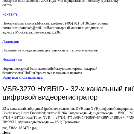
пожарной безопасности с 2008 года. Мы осуществляем поставку и установку
систем...
Контакты
Пожарный магазин в г.МоскваТелефон:8 (495) 021-54-36Электронная
почта:pozh.pomosch@pp01.ruНаш пожарный магазин находится по
адресу:г.Москва, ул. Замежская, д.236...
Лицензии
Лицензия на осуществление деятельности по тушению пожаров ...
Нормативы
Нормы пожарной безопасностиДействующие нормы пожарной
безопасностиСНиПыСтроительные нормы и правила...
Вернуться к: Сигнализация
VSR-3270 HYBRID - 32-х канальный ги
цифровой видеорегистратор
32-х канальный гибридный (работает только как DVR или NVR) цифровой видеорегист
Гексаплекс; Linux Embedded; сжатие Н.264. Видеовходы: 4; видеовыходы: 1 BNC; 1 
8*D1 + 24*CIF Real Time. NVR — 24*D1/ 4*1080P/ 1*1080P+8*720P/ 2*1080P+4*72
20*960H. Аудиовходы/выходы — 16/1; Тревожные ...
pic_53b6c1652471e.jpg
Цена: