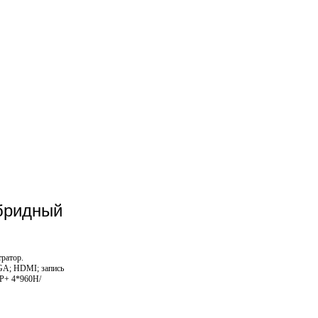
бридный
ратор.
VGA; HDMI; запись
0P+ 4*960H/