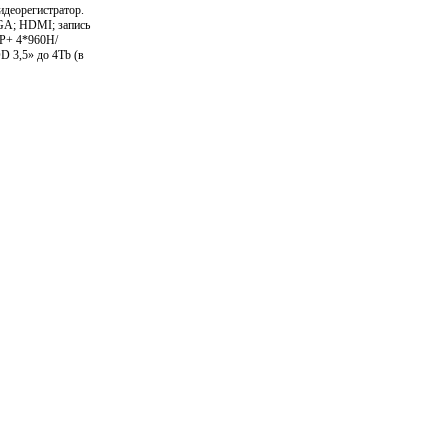
деорегистратор.
VGA; HDMI; запись
0P+ 4*960H/
 3,5» до 4Tb (в