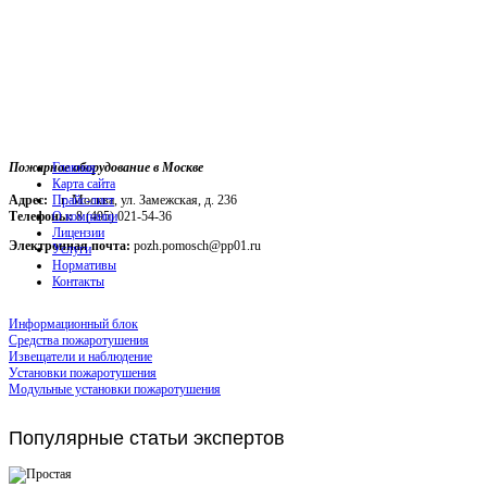
Пожарное оборудование в Москве
Главная
Карта сайта
Адрес:
г. Москва, ул. Замежская, д. 236
Прайс-лист
Телефоны:
О компании
8 (495) 021-54-36
Лицензии
Электронная почта:
pozh.pomosch@pp01.ru
Услуги
Нормативы
Контакты
Информационный блок
Средства пожаротушения
Извещатели и наблюдение
Установки пожаротушения
Модульные установки пожаротушения
Популярные
статьи экспертов