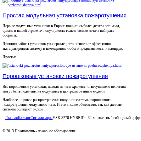
Простая модульная установка пожаротушения
Первые модульные установки в Европе появились более десяти лет назад,
однако в нашей стране их популярность только-только начала набирать
обороты.
Принцип работы установок универсален, что позволяет эффективно
эксплуатировать систему в помещениях любого предназначения и площади.
Простые ...
Порошковые установки пожаротушения
Все порошковые установки, исходя из типа хранения огнетушащего вещества,
могут быть поделены на модульные и централизованные модели.
Наиболее широкое распространение получили системы порошкового
пожаротушения модульного типа. И это вполне объяснимо, так как данные
системы обладают рядом ...
Главная
Каталог
Сигнализация
VSR-3270 HYBRID - 32-х канальный гибридный цифро
© 2013 Пожпомощь - пожарное оборудование