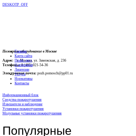
DESKOTP_OFF
Пожарное оборудование в Москве
Главная
Карта сайта
Адрес:
г. Москва, ул. Замежская, д. 236
Прайс-лист
Телефоны:
О компании
8 (495) 021-54-36
Лицензии
Электронная почта:
pozh.pomosch@pp01.ru
Услуги
Нормативы
Контакты
Информационный блок
Средства пожаротушения
Извещатели и наблюдение
Установки пожаротушения
Модульные установки пожаротушения
Популярные