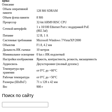
Цена:
Описание
Объем оперативной
128 Мб SDRAM
памяти
Объем флеш-памяти
8 Mб
Процессор
32-bit ARM9 RISC CPU
1 x 10/100 Ethernet Port с поддержкой РоЕ
Сетевой интерфейс
(802.3af)
Питание
12 В, 1 А
Системные требования
Microsoft Windows 7/Vista/XP/2000
Объектив
F1.8, 4.2 мм
Дальность ИК съемки
10 метров
Минимальное освещение
0 lux с ИК-подсветкой
Настройки изображения
Яркость, контрастность, резкость, насыщенность
Аудиосвязь
Двухстороннее (полный дуплекс)
Температура при
от 0°C до +60°C
хранении
Рабочая температура
от 0°C до +50°С
Размеры (ШxВxГ)
71 х 128 х 42 мм
Вес
900 г
Поиск
по сайту