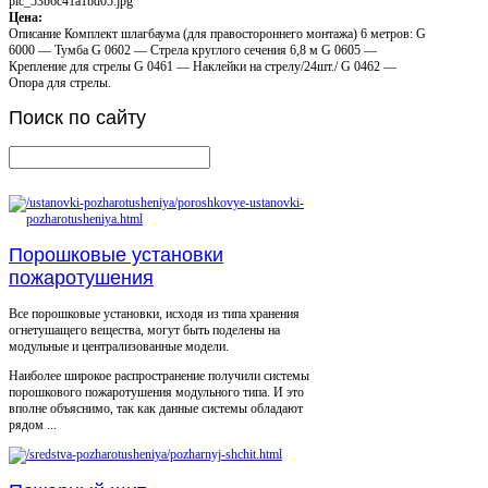
pic_53b6c41a1bd05.jpg
Цена:
Описание
Комплект шлагбаума (для правостороннего монтажа) 6 метров: G
6000 — Тумба G 0602 — Стрела круглого сечения 6,8 м G 0605 —
Крепление для стрелы G 0461 — Наклейки на стрелу/24шт./ G 0462 —
Опора для стрелы.
Поиск
по сайту
Порошковые установки
пожаротушения
Все порошковые установки, исходя из типа хранения
огнетушащего вещества, могут быть поделены на
модульные и централизованные модели.
Наиболее широкое распространение получили системы
порошкового пожаротушения модульного типа. И это
вполне объяснимо, так как данные системы обладают
рядом ...