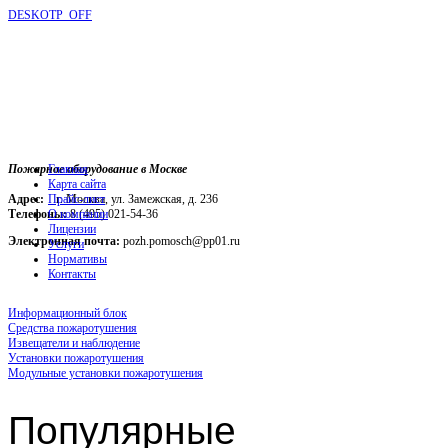
DESKOTP_OFF
Пожарное оборудование в Москве
Главная
Карта сайта
Адрес:
г. Москва, ул. Замежская, д. 236
Прайс-лист
Телефоны:
О компании
8 (495) 021-54-36
Лицензии
Электронная почта:
pozh.pomosch@pp01.ru
Услуги
Нормативы
Контакты
Информационный блок
Средства пожаротушения
Извещатели и наблюдение
Установки пожаротушения
Модульные установки пожаротушения
Популярные