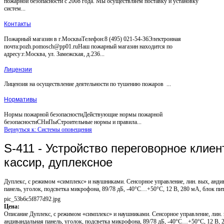
пожарной безопасности с 2008 года. Мы осуществляем поставку и установку
систем...
Контакты
Пожарный магазин в г.МоскваТелефон:8 (495) 021-54-36Электронная
почта:pozh.pomosch@pp01.ruНаш пожарный магазин находится по
адресу:г.Москва, ул. Замежская, д.236...
Лицензии
Лицензия на осуществление деятельности по тушению пожаров ...
Нормативы
Нормы пожарной безопасностиДействующие нормы пожарной
безопасностиСНиПыСтроительные нормы и правила...
Вернуться к: Системы оповещения
S-411 - Устройство переговорное клиен
кассир, дуплексное
Дуплекс, с режимом «симплекс» и наушниками. Сенсорное управление, лин. вых, анди
панель, уголок, подсветка микрофона, 89/78 дБ, -40°C…+50°C, 12 В, 280 мА, блок пит
pic_53b6c5f877d92.jpg
Цена:
Описание
Дуплекс, с режимом «симплекс» и наушниками. Сенсорное управление, лин. 
андивандальная панель, уголок, подсветка микрофона, 89/78 дБ, -40°C…+50°C, 12 В, 