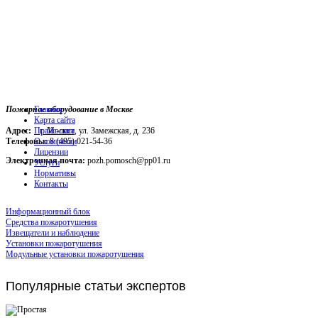
Пожарное оборудование в Москве
Главная
Карта сайта
Адрес:
г. Москва, ул. Замежская, д. 236
Прайс-лист
Телефоны:
О компании
8 (495) 021-54-36
Лицензии
Электронная почта:
pozh.pomosch@pp01.ru
Услуги
Нормативы
Контакты
Информационный блок
Средства пожаротушения
Извещатели и наблюдение
Установки пожаротушения
Модульные установки пожаротушения
Популярные
статьи экспертов