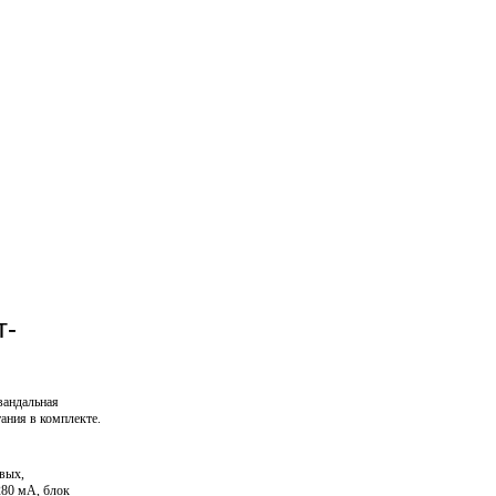
т-
вандальная
ания в комплекте.
вых,
280 мА, блок