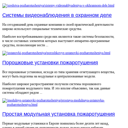
Системы видеонаблюдения в охранном деле
На сегодняшний день охранные компании в своей практической деятельности
широко используют специальные технические средства.
Наиболее востребованными среди них являются такие системы безопасности,
в числе составных элементов которых выступают аппаратно-программные
средства, позволяющие вести ...
Порошковые установки пожаротушения
Все порошковые установки, исходя из типа хранения огнетушащего вещества,
могут быть поделены на модульные и централизованные модели.
Наиболее широкое распространение получили системы порошкового
пожаротушения модульного типа. И это вполне объяснимо, так как данные
системы обладают рядом ...
Простая модульная установка пожаротушения
Первые модульные установки в Европе появились более десяти лет назад,
однако в нашей стране их популярность только-только начала набирать