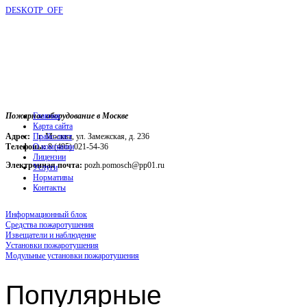
DESKOTP_OFF
Пожарное оборудование в Москве
Главная
Карта сайта
Адрес:
г. Москва, ул. Замежская, д. 236
Прайс-лист
Телефоны:
О компании
8 (495) 021-54-36
Лицензии
Электронная почта:
pozh.pomosch@pp01.ru
Услуги
Нормативы
Контакты
Информационный блок
Средства пожаротушения
Извещатели и наблюдение
Установки пожаротушения
Модульные установки пожаротушения
Популярные