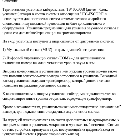
Описание
Терминальные усилители киберсистемы TW-066/068 (далее – блок,
усилитель) входит в состав системы оповещения "ITC-ESCORT" и
используется для построения систем автоматического аварийного
оповещения и музыкальной трансляции на базе дополнительного
оборудования. Усилитель предназначен для усиления звукового сигнала с
целью его дальнейшей трансляции на громкоговорители.
На вход усилителя поступает 2 вида сигналов от центральной системы:
1) Музыкальный сигнал (MUZ) - с целью дальнейшего усиления.
2) Цифровой управляющий сигнал (COM) – для дистанционного
включения номера канала и установки уровня звука в нем.
Выбрать номер канала и установить в нем нужный уровень можно также
при помощи селектора-аттенюатора встроенного в усилитель. Выходной
каскад усилителя содержит трансформатор, который дополнительно
повышает напряжение усиленного сигнала.
К высоковольтным выводам усилителя необходимо подключать только
специализированные громкоговорители, содержащие трансформатор.
Кроме высоковольтных, усилитель также имеет стандартные "низкоомные"
выводы, для подключения стандартных акустических систем.
На передней панели усилителя имеются дополнительные аудио-разъемы, к
которым можно подключить микрофон и музыкальный источник. Сигнал
от этих устройств, приглушит звук, поступающий на цифровой вход от
центральной системы (кроме аварийного канала).