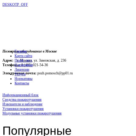
DESKOTP_OFF
Пожарное оборудование в Москве
Главная
Карта сайта
Адрес:
г. Москва, ул. Замежская, д. 236
Прайс-лист
Телефоны:
О компании
8 (495) 021-54-36
Лицензии
Электронная почта:
pozh.pomosch@pp01.ru
Услуги
Нормативы
Контакты
Информационный блок
Средства пожаротушения
Извещатели и наблюдение
Установки пожаротушения
Модульные установки пожаротушения
Популярные