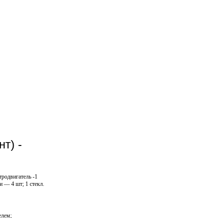
т) -
тродвигатель -1
и — 4 шт; 1 стекл.
елем;