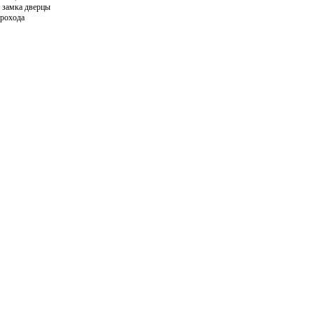
т замка дверцы
прохода