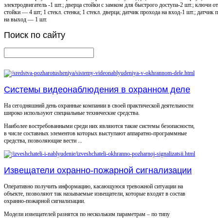
электродвигатель -1 шт.; дверца стойки с замком для быстрого доступа-2 шт.; ключи о
стойки — 4 шт; 1 стекл. стенка; 1 стекл. дверца; датчик прохода на вход-1 шт.; датчик 
на выход — 1 шт.
Поиск
по сайту
Системы видеонаблюдения в охранном деле
На сегодняшний день охранные компании в своей практической деятельности
широко используют специальные технические средства.
Наиболее востребованными среди них являются такие системы безопасности,
в числе составных элементов которых выступают аппаратно-программные
средства, позволяющие вести ...
Извещатели охранно-пожарной сигнализации
Оперативно получить информацию, касающуюся тревожной ситуации на
объекте, позволяют так называемые извещатели, которые входят в состав
охранно-пожарной сигнализации.
Модели извещателей разнятся по нескольким параметрам – по типу