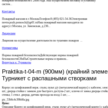
пожарной безопасности с 2008 года. Мы осуществляем поставку и установку
систем...
Контакты
Пожарный магазин в г.МоскваТелефон:8 (495) 021-54-36Электронная
почта:pozh.pomosch@pp01.ruНаш пожарный магазин находится по
адресу:г.Москва, ул. Замежская, д.236...
Лицензии
Лицензия на осуществление деятельности по тушению пожаров ...
Нормативы
Нормы пожарной безопасностиДействующие нормы пожарной
безопасностиСНиПыСтроительные нормы и правила...
Вернуться к: Турникеты
Praktika-t-04-m (900мм) (крайний элемен
Турникет с распашными створками
Корпус из шлифованной нерж. стали; пульт д/у (металлический корпус) с кабелем; элек
шт.; дверца стойки с замком для быстрого доступа-2 шт.; ключи от замка дверцы стойк
стенка; 1 стекл. дверца; датчик прохода на вход-1 шт.; ...
pic_53b6c4c39bb8a.jpg
Цена:
Описание
Корпус из шлифованной нерж. стали; пульт д/у (металлический корпус) с каб