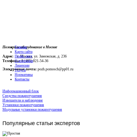
Пожарное оборудование в Москве
Главная
Карта сайта
Адрес:
г. Москва, ул. Замежская, д. 236
Прайс-лист
Телефоны:
О компании
8 (495) 021-54-36
Лицензии
Электронная почта:
pozh.pomosch@pp01.ru
Услуги
Нормативы
Контакты
Информационный блок
Средства пожаротушения
Извещатели и наблюдение
Установки пожаротушения
Модульные установки пожаротушения
Популярные
статьи экспертов