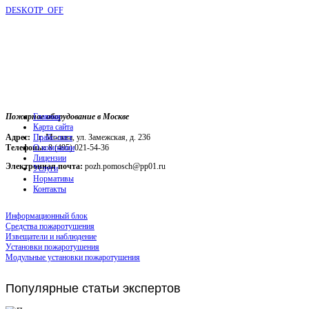
DESKOTP_OFF
Пожарное оборудование в Москве
Главная
Карта сайта
Адрес:
г. Москва, ул. Замежская, д. 236
Прайс-лист
Телефоны:
О компании
8 (495) 021-54-36
Лицензии
Электронная почта:
pozh.pomosch@pp01.ru
Услуги
Нормативы
Контакты
Информационный блок
Средства пожаротушения
Извещатели и наблюдение
Установки пожаротушения
Модульные установки пожаротушения
Популярные
статьи экспертов