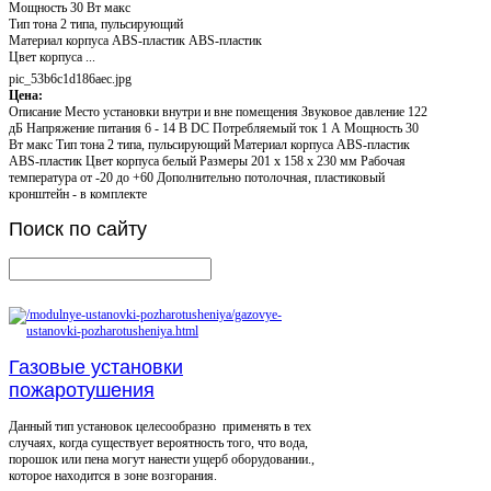
Мощность 30 Вт макс
Тип тона 2 типа, пульсирующий
Материал корпуса ABS-пластик ABS-пластик
Цвет корпуса ...
pic_53b6c1d186aec.jpg
Цена:
Описание
Место установки внутри и вне помещения Звуковое давление 122
дБ Напряжение питания 6 - 14 В DC Потребляемый ток 1 А Мощность 30
Вт макс Тип тона 2 типа, пульсирующий Материал корпуса ABS-пластик
ABS-пластик Цвет корпуса белый Размеры 201 х 158 х 230 мм Рабочая
температура от -20 до +60 Дополнительно потолочная, пластиковый
кронштейн - в комплекте
Поиск
по сайту
Газовые установки
пожаротушения
Данный тип установок целесообразно применять в тех
случаях, когда существует вероятность того, что вода,
порошок или пена могут нанести ущерб оборудовании.,
которое находится в зоне возгорания.