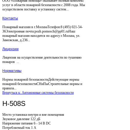
ООО «Пожарная помощь» оказывает полный комплекс
услуг в области пожарной безопасности с 2008 года. Мы
осуществляем поставку и установку систем...
Контакты
Пожарный магазин в г.МоскваТелефон:8 (495) 021-54-
36Электронная почта:pozh.pomosch@pp01.ruНаш
пожарный магазин находится по адресу:г.Москва, ул.
Замежская, д.236...
Лицензии
Лицензия на осуществление деятельности по тушению
пожаров ...
Нормативы
Нормы пожарной безопасностиДействующие нормы
пожарной безопасностиСНиПыСтроительные нормы и
правила...
Вернуться к: Автономные системы безопасности
H-508S
Место установки внутри и вне помещения
Звуковое давление 122 дБ
Напряжение питания 6 - 14 В DC
Потребляемый ток 1 А