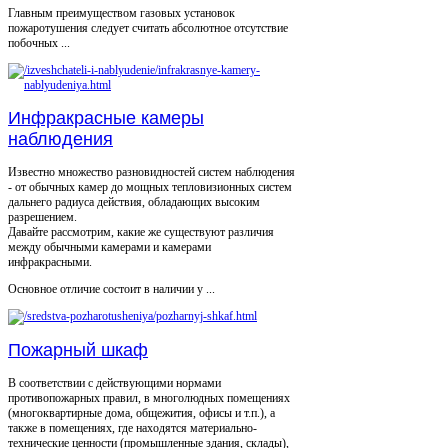
Главным преимуществом газовых установок
пожаротушения следует считать абсолютное отсутствие
побочных ...
Инфракрасные камеры
наблюдения
Известно множество разновидностей систем наблюдения
- от обычных камер до мощных тепловизионных систем
дальнего радиуса действия, обладающих высоким
разрешением.
Давайте рассмотрим, какие же существуют различия
между обычными камерами и камерами
инфракрасными.
Основное отличие состоит в наличии у ...
Пожарный шкаф
В соответствии с действующими нормами
противопожарных правил, в многолюдных помещениях
(многоквартирные дома, общежития, офисы и т.п.), а
также в помещениях, где находятся материально-
технические ценности (промышленные здания, склады),