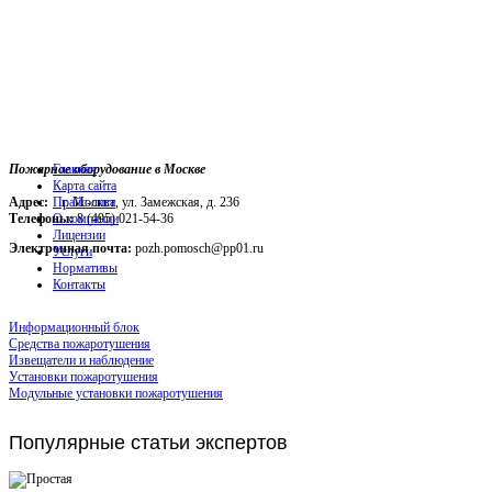
Пожарное оборудование в Москве
Главная
Карта сайта
Адрес:
г. Москва, ул. Замежская, д. 236
Прайс-лист
Телефоны:
О компании
8 (495) 021-54-36
Лицензии
Электронная почта:
pozh.pomosch@pp01.ru
Услуги
Нормативы
Контакты
Информационный блок
Средства пожаротушения
Извещатели и наблюдение
Установки пожаротушения
Модульные установки пожаротушения
Популярные
статьи экспертов