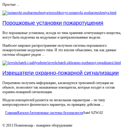
Простые ...
Порошковые установки пожаротушения
Все порошковые установки, исходя из типа хранения огнетушащего вещества,
могут быть поделены на модульные и централизованные модели.
Наиболее широкое распространение получили системы порошкового
пожаротушения модульного типа. И это вполне объяснимо, так как данные
системы обладают рядом ...
Извещатели охранно-пожарной сигнализации
Оперативно получить информацию, касающуюся тревожной ситуации на
объекте, позволяют так называемые извещатели, которые входят в состав
охранно-пожарной сигнализации.
Модели извещателей разнятся по нескольким параметрам – по типу
контролируемого физического параметра, по принципу действия ...
Главная
Каталог
Автономные системы безопасности
Satel SZW-02
© 2013 Пожпомощь - пожарное оборудование