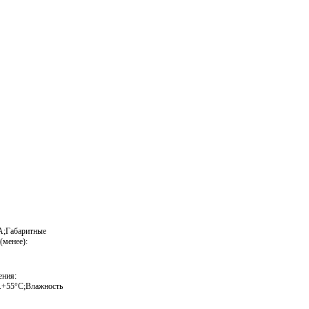
;Габаритные
(менее):
ния:
..+55°С;Влажность