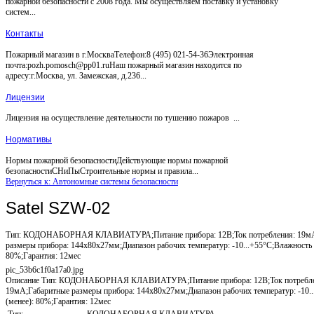
пожарной безопасности с 2008 года. Мы осуществляем поставку и установку
систем...
Контакты
Пожарный магазин в г.МоскваТелефон:8 (495) 021-54-36Электронная
почта:pozh.pomosch@pp01.ruНаш пожарный магазин находится по
адресу:г.Москва, ул. Замежская, д.236...
Лицензии
Лицензия на осуществление деятельности по тушению пожаров ...
Нормативы
Нормы пожарной безопасностиДействующие нормы пожарной
безопасностиСНиПыСтроительные нормы и правила...
Вернуться к: Автономные системы безопасности
Satel SZW-02
Тип: КОДОНАБОРНАЯ КЛАВИАТУРА;Питание прибора: 12В;Ток потребления: 19мА
размеры прибора: 144x80x27мм;Диапазон рабочих температур: -10...+55°С;Влажность 
80%;Гарантия: 12мес
pic_53b6c1f0a17a0.jpg
Описание
Тип: КОДОНАБОРНАЯ КЛАВИАТУРА;Питание прибора: 12В;Ток потребле
19мА;Габаритные размеры прибора: 144x80x27мм;Диапазон рабочих температур: -10.
(менее): 80%;Гарантия: 12мес
Тип:
КОДОНАБОРНАЯ КЛАВИАТУРА