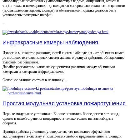
многолюдных помещениях (многоквартирные дома, общежития, офисы и
т.п.), а также в помещениях, где находятся материально-технические ценности
(промышленные здания, склады), в обязательном порядке должны быть
установлены пожарные шкафы.
...
Инфракрасные камеры наблюдения
Известно множество разновидностей систем наблюдения - от обычных камер
до мощных тепловизионных систем дальнего радиуса действия, обладающих
высоким разрешением.
Давайте рассмотрим, какие же существуют различия между обычными
камерами и камерами инфракрасными.
Основное отличие состоит в наличии у ...
Простая модульная установка пожаротушения
Первые модульные установки в Европе появились более десяти лет назад,
однако в нашей стране их популярность только-только начала набирать
обороты.
Принцип работы установок универсален, что позволяет эффективно
эксплуатировать систему в помещениях любого предназначения и площади.