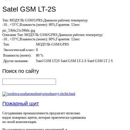
Satel GSM LT-2S
Тип: МОДУЛЬ GSM/GPRS;Диапазон рабочих температур:
-10...+55°С;Влажность (менее): 80%;Гарантия: 12мес
pic_53b6c21e39b6c.jpg
Описание
Тип: МОДУЛЬ GSM/GPRS;Диапазон рабочих температур:
-10...+55°С;Влажность (менее): 80%;Гарантия: 12мес
Тип:
МОДУЛЬ GSM/GPRS
Экологический класс:
ll
Влажность (менее):
80 %
Другие названия:
Satel GSM LT2S Satel GSM LT-2-S Satel GSM LT 2 S
Поиск
по сайту
Пожарный щит
Сегодняшняя промышленность предлагает несколько
видов пожарных щитов, которые практически одинаковы
по своей комплектации.
На охраняемых территориях предприятий, в