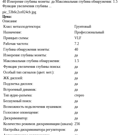
40 Измерение глубины монеты: да Максимальная глубина обнаружения: 1.5
Функция увеличения глубины ...
pic_53b6c2ce024cb.jpg
Цена:
Описание
Класс металлодетектора:
Грунтовый
Назначение:
Профессиональный
Принцып схемы:
VLF
Рабочая частота:
7.2
Глубина обнаружения монеты:
40
Измерение глубины монеты:
да
Максимальная глубина обнаружения:
1.5
Функция увеличения глубины поиска:
да
Особый тип сигналов (цвет. мет.):
да
ЖК дисплей:
да
Подсветка дисплея:
да
Встроенный динамик:
да
Тип аудио-разъема:
стерео
Бесшумный поиск:
да
Возможность подключения нушников:
да
Голосовое оповещение:
да
Дискриминатор:
да
Количество режимов дискриминации (шкала):
256
Настройка дискриминатора регулятором:
да