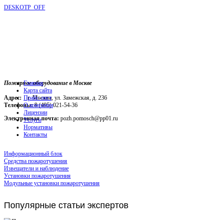
DESKOTP_OFF
Пожарное оборудование в Москве
Главная
Карта сайта
Адрес:
г. Москва, ул. Замежская, д. 236
Прайс-лист
Телефоны:
О компании
8 (495) 021-54-36
Лицензии
Электронная почта:
pozh.pomosch@pp01.ru
Услуги
Нормативы
Контакты
Информационный блок
Средства пожаротушения
Извещатели и наблюдение
Установки пожаротушения
Модульные установки пожаротушения
Популярные
статьи экспертов