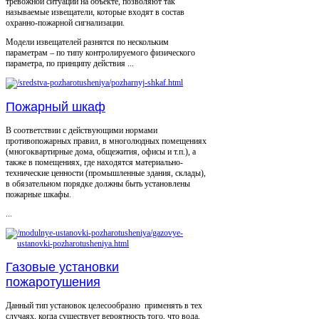
тревожной ситуации на объекте, позволяют так
называемые извещатели, которые входят в состав
охранно-пожарной сигнализации.
Модели извещателей разнятся по нескольким
параметрам – по типу контролируемого физического
параметра, по принципу действия ...
Пожарный шкаф
В соответствии с действующими нормами
противопожарных правил, в многолюдных помещениях
(многоквартирные дома, общежития, офисы и т.п.), а
также в помещениях, где находятся материально-
технические ценности (промышленные здания, склады),
в обязательном порядке должны быть установлены
пожарные шкафы.
...
Газовые установки
пожаротушения
Данный тип установок целесообразно применять в тех
случаях, когда существует вероятность того, что вода,