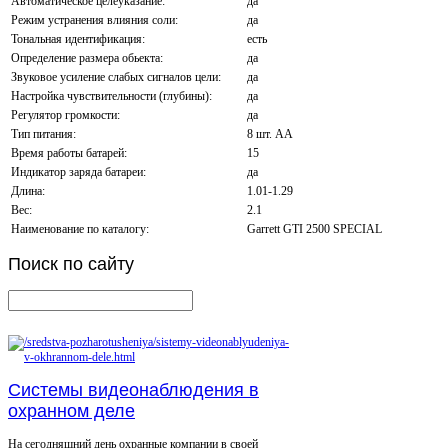
Автоматическое целеуказание:
да
Режим устранения влияния соли:
да
Тональная идентификация:
есть
Определение размера обьекта:
да
Звуковое усиление слабых сигналов цели:
да
Настройка чувствительности (глубины):
да
Регулятор громкости:
да
Тип питания:
8 шт. АА
Время работы батарей:
15
Индикатор заряда батареи:
да
Длина:
1.01-1.29
Вес:
2.1
Наименование по каталогу:
Garrett GTI 2500 SPECIAL
Поиск
по сайту
Системы видеонаблюдения в
охранном деле
На сегодняшний день охранные компании в своей