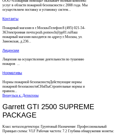
ООО «Пожарная помощь» оказывает полный комплекс
услуг в области пожарной безопасности с 2008 года. Мы
осуществляем поставку и установку систем...
Контакты
Пожарный магазин в г.МоскваТелефон:8 (495) 021-54-
36Электронная почта:pozh.pomosch@pp01.ruНаш
пожарный магазин находится по адресу:г.Москва, ул.
Замежская, д.236...
Лицензии
Лицензия на осуществление деятельности по тушению
пожаров ...
Нормативы
Нормы пожарной безопасностиДействующие нормы
пожарной безопасностиСНиПыСтроительные нормы и
правила...
Вернуться к: Детекторы
Garrett GTI 2500 SUPREME
PACKAGE
Класс металлодетектора: Грунтовый Назначение: Профессиональный
Принцып схемы: VLF Рабочая частота: 7.2 Глубина обнаружения монеты: