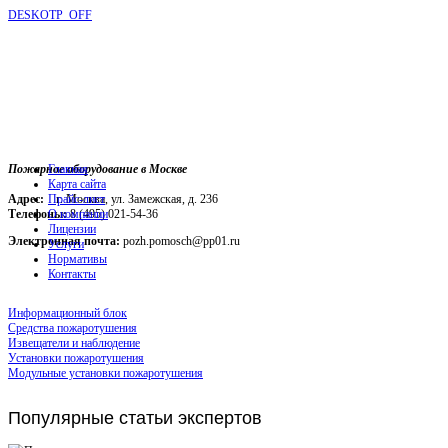
DESKOTP_OFF
Пожарное оборудование в Москве
Главная
Карта сайта
Адрес:
г. Москва, ул. Замежская, д. 236
Прайс-лист
Телефоны:
О компании
8 (495) 021-54-36
Лицензии
Электронная почта:
pozh.pomosch@pp01.ru
Услуги
Нормативы
Контакты
Информационный блок
Средства пожаротушения
Извещатели и наблюдение
Установки пожаротушения
Модульные установки пожаротушения
Популярные
статьи экспертов