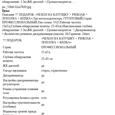
обнаружения: 1.3м;ЖК дисплей: +;Громкоговоритель: ...
pic_53b6c32ea7820.jpg
Цена:
Описание
!!! ПОДАРОК: «ЧЕХОЛ НА КАТУШКУ + РЮКЗАК +
ЛОПАТКА + КЕПКА»;Тип металлодетектора: ГРУНТОВЫЙ;Серия:
ПРОФЕССИОНАЛЬНЫЙ;Тип схемы: VLF;Рабочая частота:
15кГц;Глубина обнаружения монеты: 25-45см;Максимальная глубина
обнаружения: 1.3м;ЖК дисплей: +;Громкоговоритель: +;Дискриминатор:
+;Количество режимов дискриминации (шкала): 20;Гарантия: 24мес
«ЧЕХОЛ НА КАТУШКУ + РЮКЗАК +
!!! ПОДАРОК:
ЛОПАТКА + КЕПКА»
Серия:
ПРОФЕССИОНАЛЬНЫЙ
Рабочая частота:
15 кГц
Глубина обнаружения
25-45 см
монеты:
ЖК дисплей:
да
Гнездо наушников:
стерео, герметичное
Дискриминатор:
да
Настройка дискриминатора
да
регулятором:
Режим устранения влияния
да
соли:
Регулировка баланса грунта:
есть
Настройка чувствительности
да
(глубины):
Индикатор уровня заряда
да