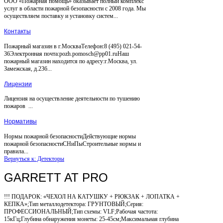
ООО «Пожарная помощь» оказывает полный комплекс
услуг в области пожарной безопасности с 2008 года. Мы
осуществляем поставку и установку систем...
Контакты
Пожарный магазин в г.МоскваТелефон:8 (495) 021-54-
36Электронная почта:pozh.pomosch@pp01.ruНаш
пожарный магазин находится по адресу:г.Москва, ул.
Замежская, д.236...
Лицензии
Лицензия на осуществление деятельности по тушению
пожаров ...
Нормативы
Нормы пожарной безопасностиДействующие нормы
пожарной безопасностиСНиПыСтроительные нормы и
правила...
Вернуться к: Детекторы
GARRETT AT PRO
!!! ПОДАРОК: «ЧЕХОЛ НА КАТУШКУ + РЮКЗАК + ЛОПАТКА +
КЕПКА»;Тип металлодетектора: ГРУНТОВЫЙ;Серия:
ПРОФЕССИОНАЛЬНЫЙ;Тип схемы: VLF;Рабочая частота:
15кГц;Глубина обнаружения монеты: 25-45см;Максимальная глубина