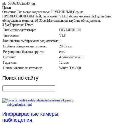
pic_53b6c3332add3.jpg
Цена:
Описание
Тип металлодетектора: ГЛУБИННЫЙ;Серия:
ПРОФЕССИОНАЛЬНЫЙ;Тип схемы: VLF;Рабочая частота: 3кГц;Глубина
обнаружения монеты: 20-35см;Максимальная глубина обнаружения:
3.5м;Гарантия: 12мес
Тип металлодетектора:
ГЛУБИННЫЙ
Тип схемы:
VLF
Количество выбираемых радиочастот:
1
Глубина обнаружения монеты:
20-35 см
Регулировка баланса грунта:
есть
Питание:
4 батареи типа C
Гарантия:
12 мес
Наименование по каталогу:
Whites TM-808
Поиск
по сайту
Инфракрасные камеры
наблюдения