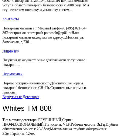
ООО «Пожарная помощь» оказывает полный комплекс
услуг в области пожарной безопасности с 2008 года. Мы
осуществляем поставку и установку систем...
Контакты
Пожарный магазин в г.МоскваТелефон:8 (495) 021-54-
36Электронная почта:pozh.pomosch@pp01.ruНаш
пожарный магазин находится по адресу:г.Москва, ул.
Замежская, д.236...
Лицензии
Лицензия на осуществление деятельности по тушению
пожаров ...
Нормативы
Нормы пожарной безопасностиДействующие нормы
пожарной безопасностиСНиПыСтроительные нормы и
правила...
Вернуться к: Детекторы
Whites TM-808
Тип металлодетектора: ГЛУБИННЫЙ;Серия:
ПРОФЕССИОНАЛЬНЫЙ;Тип схемы: VLF;Рабочая частота: 3кГц;Глубина
обнаружения монеты: 20-35см;Максимальная глубина обнаружения:
3.5м;Гарантия: 12мес