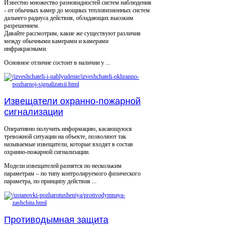
Известно множество разновидностей систем наблюдения
- от обычных камер до мощных тепловизионных систем
дальнего радиуса действия, обладающих высоким
разрешением.
Давайте рассмотрим, какие же существуют различия
между обычными камерами и камерами
инфракрасными.
Основное отличие состоит в наличии у ...
Извещатели охранно-пожарной
сигнализации
Оперативно получить информацию, касающуюся
тревожной ситуации на объекте, позволяют так
называемые извещатели, которые входят в состав
охранно-пожарной сигнализации.
Модели извещателей разнятся по нескольким
параметрам – по типу контролируемого физического
параметра, по принципу действия ...
Противодымная защита