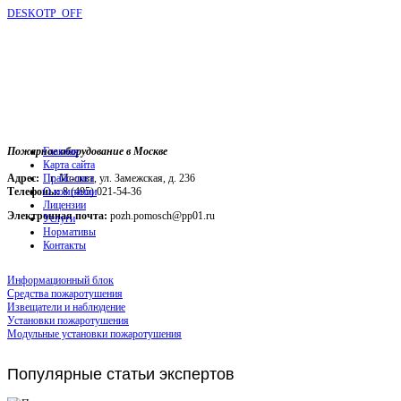
DESKOTP_OFF
Пожарное оборудование в Москве
Главная
Карта сайта
Адрес:
г. Москва, ул. Замежская, д. 236
Прайс-лист
Телефоны:
О компании
8 (495) 021-54-36
Лицензии
Электронная почта:
pozh.pomosch@pp01.ru
Услуги
Нормативы
Контакты
Информационный блок
Средства пожаротушения
Извещатели и наблюдение
Установки пожаротушения
Модульные установки пожаротушения
Популярные
статьи экспертов