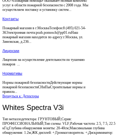
ООО «Пожарная помощь» оказывает полный комплекс
услуг в области пожарной безопасности с 2008 года. Мы
осуществляем поставку и установку систем...
Контакты
Пожарный магазин в г.МоскваТелефон:8 (495) 021-54-
36Электронная почта:pozh.pomosch@pp01.ruНаш
пожарный магазин находится по адресу:г.Москва, ул.
Замежская, д.236...
Лицензии
Лицензия на осуществление деятельности по тушению
пожаров ...
Нормативы
Нормы пожарной безопасностиДействующие нормы
пожарной безопасностиСНиПыСтроительные нормы и
правила...
Вернуться к: Детекторы
Whites Spectra V3i
Тип металлодетектора: ГРУНТОВЫЙ;Серия:
ПРОФЕССИОНАЛЬНЫЙ;Тип схемы: VLF;Рабочая частота: 2.5, 7.5, 22.5
кГц;Глубина обнаружения монеты: 20-40см;Максимальная глубина
обнаружения: 1.2м;ЖК дисплей: +;Громкоговоритель: +;Дискриминатор: