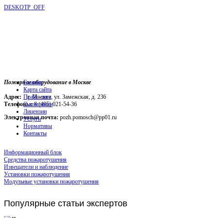
DESKOTP_OFF
Пожарное оборудование в Москве
Главная
Карта сайта
Адрес:
г. Москва, ул. Замежская, д. 236
Прайс-лист
Телефоны:
О компании
8 (495) 021-54-36
Лицензии
Электронная почта:
pozh.pomosch@pp01.ru
Услуги
Нормативы
Контакты
Информационный блок
Средства пожаротушения
Извещатели и наблюдение
Установки пожаротушения
Модульные установки пожаротушения
Популярные
статьи экспертов