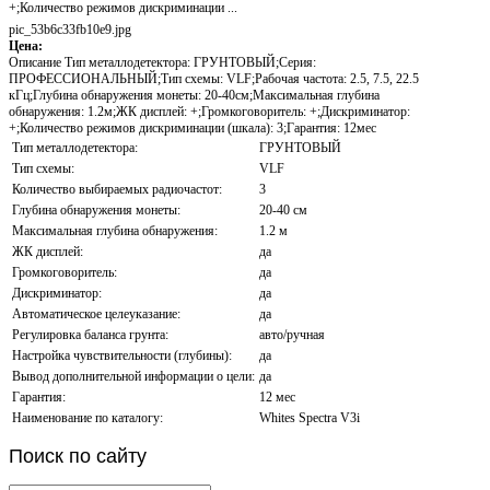
+;Количество режимов дискриминации ...
pic_53b6c33fb10e9.jpg
Цена:
Описание
Тип металлодетектора: ГРУНТОВЫЙ;Серия:
ПРОФЕССИОНАЛЬНЫЙ;Тип схемы: VLF;Рабочая частота: 2.5, 7.5, 22.5
кГц;Глубина обнаружения монеты: 20-40см;Максимальная глубина
обнаружения: 1.2м;ЖК дисплей: +;Громкоговоритель: +;Дискриминатор:
+;Количество режимов дискриминации (шкала): 3;Гарантия: 12мес
Тип металлодетектора:
ГРУНТОВЫЙ
Тип схемы:
VLF
Количество выбираемых радиочастот:
3
Глубина обнаружения монеты:
20-40 см
Максимальная глубина обнаружения:
1.2 м
ЖК дисплей:
да
Громкоговоритель:
да
Дискриминатор:
да
Автоматическое целеуказание:
да
Регулировка баланса грунта:
авто/ручная
Настройка чувствительности (глубины):
да
Вывод дополнительной информации о цели:
да
Гарантия:
12 мес
Наименование по каталогу:
Whites Spectra V3i
Поиск
по сайту